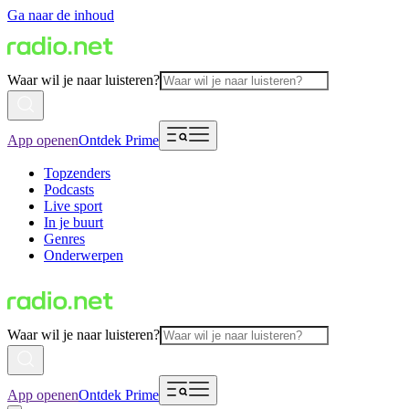
Ga naar de inhoud
Waar wil je naar luisteren?
App openen
Ontdek Prime
Topzenders
Podcasts
Live sport
In je buurt
Genres
Onderwerpen
Waar wil je naar luisteren?
App openen
Ontdek Prime