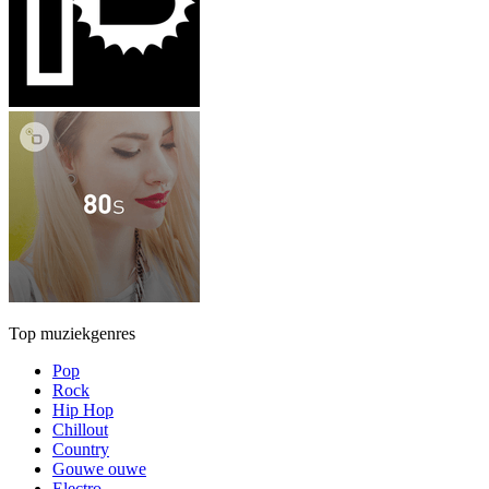
Top muziekgenres
Pop
Rock
Hip Hop
Chillout
Country
Gouwe ouwe
Electro