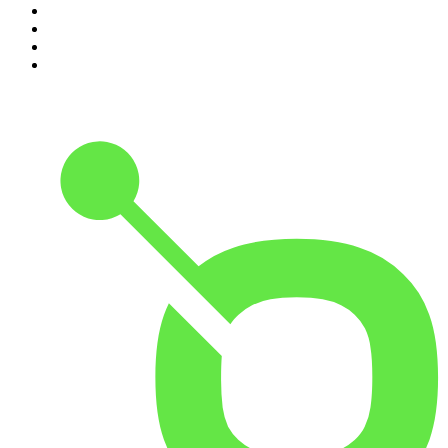
7
.
AD Voetbal podcast
8
.
RADIO BOOS
9
.
Scientias Podcast
10
.
Het Spreekuur