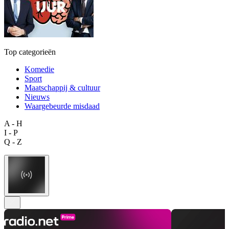
Top categorieën
Komedie
Sport
Maatschappij & cultuur
Nieuws
Waargebeurde misdaad
A - H
I - P
Q - Z