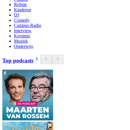
Religie
Kinderen
DJ
Comedy
Campus Radio
Interview
Kerstmis
Muziek
Onderwijs
Top podcasts