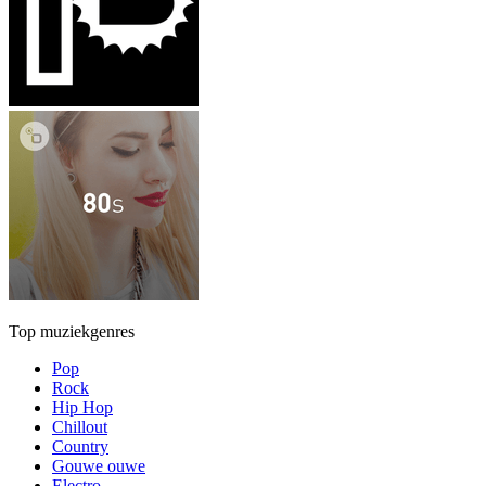
Top muziekgenres
Pop
Rock
Hip Hop
Chillout
Country
Gouwe ouwe
Electro