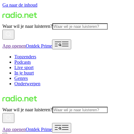
Ga naar de inhoud
Waar wil je naar luisteren?
App openen
Ontdek Prime
Topzenders
Podcasts
Live sport
In je buurt
Genres
Onderwerpen
Waar wil je naar luisteren?
App openen
Ontdek Prime