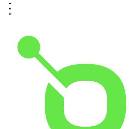
8
.
AD Voetbal podcast
9
.
De Derde Helft
10
.
In De Waaier