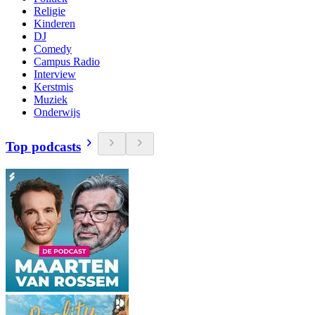
Religie
Kinderen
DJ
Comedy
Campus Radio
Interview
Kerstmis
Muziek
Onderwijs
Top podcasts