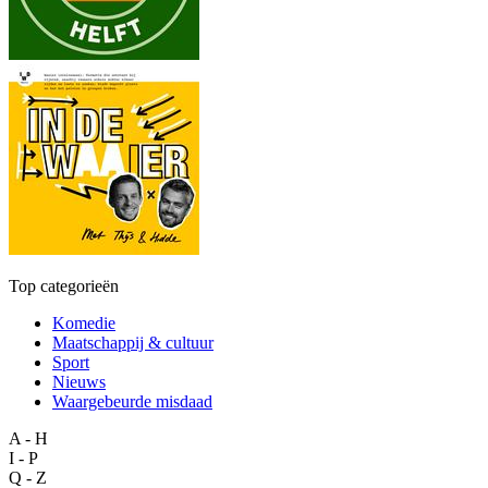
Top categorieën
Komedie
Maatschappij & cultuur
Sport
Nieuws
Waargebeurde misdaad
A - H
I - P
Q - Z