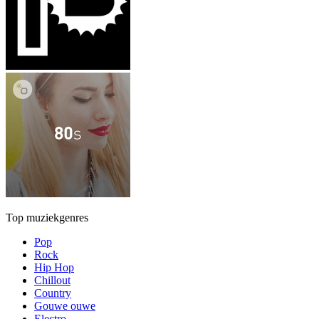
Top muziekgenres
Pop
Rock
Hip Hop
Chillout
Country
Gouwe ouwe
Electro