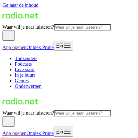
Ga naar de inhoud
Waar wil je naar luisteren?
App openen
Ontdek Prime
Topzenders
Podcasts
Live sport
In je buurt
Genres
Onderwerpen
Waar wil je naar luisteren?
App openen
Ontdek Prime