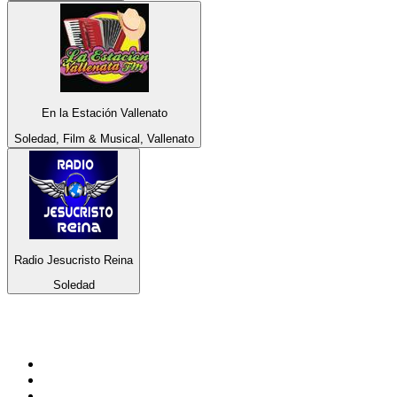
En la Estación Vallenato
Soledad, Film & Musical, Vallenato
Radio Jesucristo Reina
Soledad
De top 100 op
radio.net
1
.
538 NL
2
.
100% Helene Fischer - von SchlagerPlanet
3
.
Joe Nederland