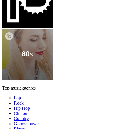
Top muziekgenres
Pop
Rock
Hip Hop
Chillout
Country
Gouwe ouwe
Electro