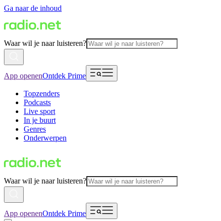
Ga naar de inhoud
Waar wil je naar luisteren?
App openen
Ontdek Prime
Topzenders
Podcasts
Live sport
In je buurt
Genres
Onderwerpen
Waar wil je naar luisteren?
App openen
Ontdek Prime