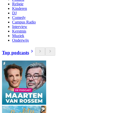
Religie
Kinderen
DJ
Comedy
Campus Radio
Interview
Kerstmis
Muziek
Onderwijs
Top podcasts