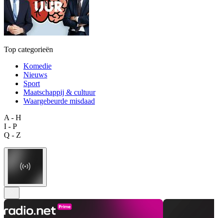
Top categorieën
Komedie
Nieuws
Sport
Maatschappij & cultuur
Waargebeurde misdaad
A - H
I - P
Q - Z