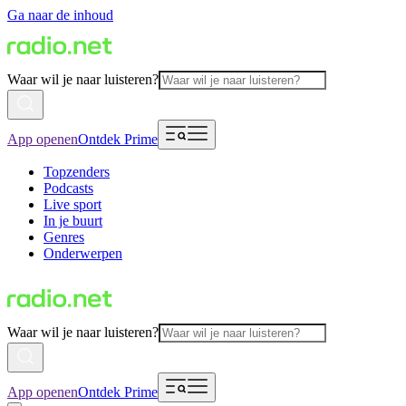
Ga naar de inhoud
Waar wil je naar luisteren?
App openen
Ontdek Prime
Topzenders
Podcasts
Live sport
In je buurt
Genres
Onderwerpen
Waar wil je naar luisteren?
App openen
Ontdek Prime