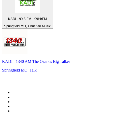
KADI - 99.5 FM - 99HitFM
Springfield MO, Christian Music
KADI - 1340 AM The Ozark's Big Talker
Springfield MO, Talk
De top 100 op
radio.net
1
.
538 NL
2
.
100% Helene Fischer - von SchlagerPlanet
3
.
Joe Nederland
4
.
Fip : Rock
5
.
NPO Radio 1