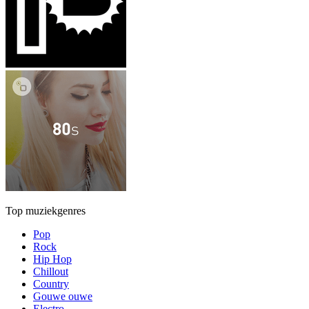
Top muziekgenres
Pop
Rock
Hip Hop
Chillout
Country
Gouwe ouwe
Electro