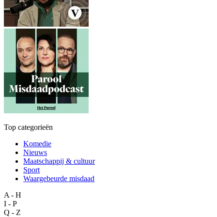
Top categorieën
Komedie
Nieuws
Maatschappij & cultuur
Sport
Waargebeurde misdaad
A - H
I - P
Q - Z