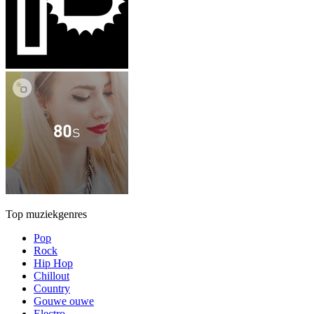
Top muziekgenres
Pop
Rock
Hip Hop
Chillout
Country
Gouwe ouwe
Electro