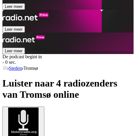
Leer meer
Leer meer
Leer meer
De podcast begint in
- 0 sec.
Steden
Tromsø
Luister naar 4 radiozenders
van
Tromsø
online