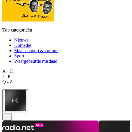
Top categorieën
Nieuws
Komedie
Maatschappij & cultuur
Sport
Waargebeurde misdaad
A - H
I - P
Q - Z