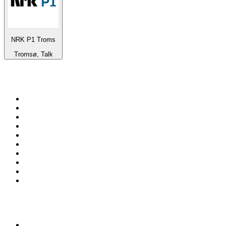
NRK P1 Troms
Tromsø, Talk
De top 100 op
radio.net
1
.
538 NL
2
.
100% Helene Fischer - von SchlagerPlanet
3
.
Joe Nederland
4
.
NPO Radio 1
5
.
Fip : Rock
6
.
Radio Bollerwagen
7
.
Frisky Radio
8
.
Radio Veronica
9
.
I LOVE HARDSTYLE
10
.
80ER
Top 100 podcasts in
Nederland
1
.
Maarten van Rossem &amp; Tom Jessen