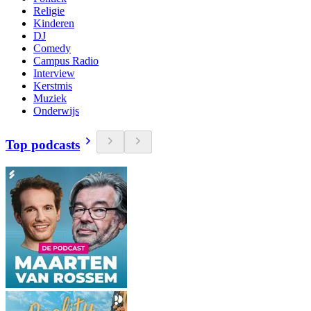
Religie
Kinderen
DJ
Comedy
Campus Radio
Interview
Kerstmis
Muziek
Onderwijs
Top podcasts