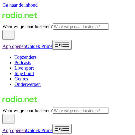
Ga naar de inhoud
Waar wil je naar luisteren?
App openen
Ontdek Prime
Topzenders
Podcasts
Live sport
In je buurt
Genres
Onderwerpen
Waar wil je naar luisteren?
App openen
Ontdek Prime