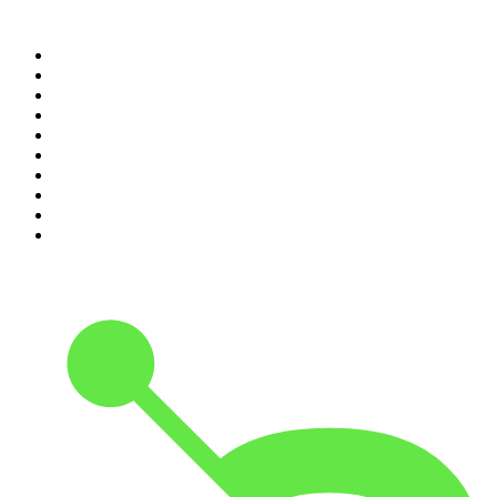
Top 100 podcasts in
Nederland
1
.
Maarten van Rossem &amp; Tom Jessen
2
.
Reality Check - B&B Vol Liefde
3
.
HNM de podcast
4
.
Amerika in 15 minuten
5
.
De Derde Helft
6
.
RADIO BOOS
7
.
AD Voetbal podcast
8
.
NRC Vandaag
9
.
Zembla Podcast: Op zoek naar Marlotte
10
.
In De Waaier