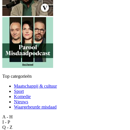
Top categorieën
Maatschappij & cultuur
Sport
Komedie
Nieuws
Waargebeurde misdaad
A - H
I - P
Q - Z