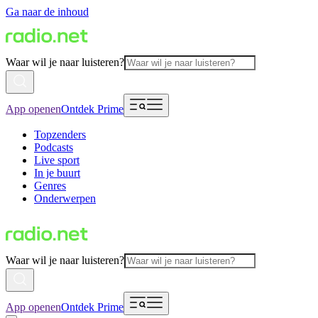
Ga naar de inhoud
Waar wil je naar luisteren?
App openen
Ontdek Prime
Topzenders
Podcasts
Live sport
In je buurt
Genres
Onderwerpen
Waar wil je naar luisteren?
App openen
Ontdek Prime