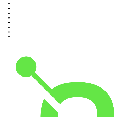
3
.
HNM de podcast
4
.
Reality Check - B&B Vol Liefde
5
.
Scientias Podcast
6
.
Amerika in 15 minuten
7
.
De Jortcast
8
.
In De Waaier
9
.
Met Groenteman in de kast
10
.
Parool Misdaadpodcast