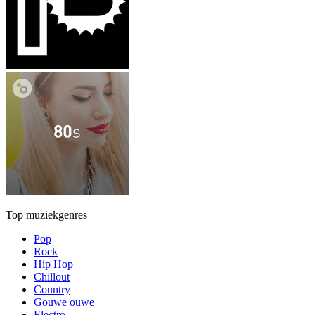
Top muziekgenres
Pop
Rock
Hip Hop
Chillout
Country
Gouwe ouwe
Electro