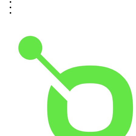
8
.
De Ongelooflijke Podcast
9
.
Heterdaad
10
.
De Ware Jacob