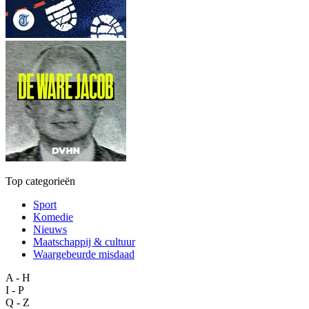
Top categorieën
Sport
Komedie
Nieuws
Maatschappij & cultuur
Waargebeurde misdaad
A - H
I - P
Q - Z