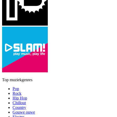
Top muziekgenres
Pop
Rock
Hip Hop
Chillout
Country
Gouwe ouwe
Electro