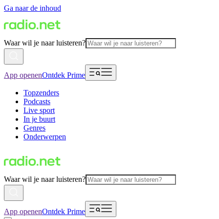
Ga naar de inhoud
Waar wil je naar luisteren?
App openen
Ontdek Prime
Topzenders
Podcasts
Live sport
In je buurt
Genres
Onderwerpen
Waar wil je naar luisteren?
App openen
Ontdek Prime