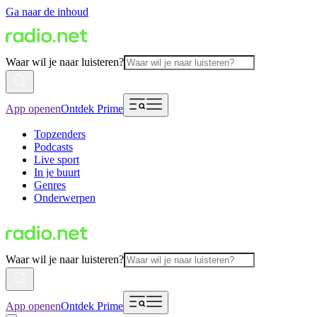
Ga naar de inhoud
Waar wil je naar luisteren?
App openen
Ontdek Prime
Topzenders
Podcasts
Live sport
In je buurt
Genres
Onderwerpen
Waar wil je naar luisteren?
App openen
Ontdek Prime