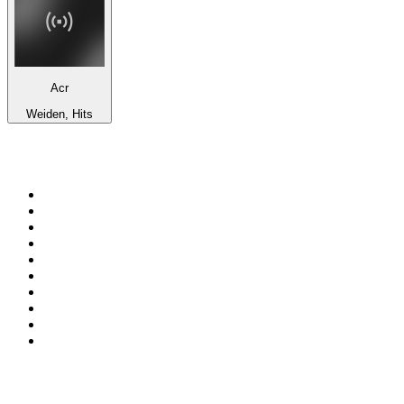
Acr
Weiden, Hits
De top 100 op
radio.net
1
.
538 NL
2
.
100% Helene Fischer - von SchlagerPlanet
3
.
Joe Nederland
4
.
NPO Radio 1
5
.
Fip : Rock
6
.
Radio Veronica
7
.
Radio Bollerwagen
8
.
Frisky Radio
9
.
I LOVE HARDSTYLE
10
.
80ER
Top 100 podcasts in
Nederland