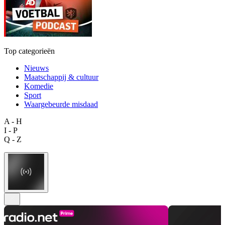
Top categorieën
Nieuws
Maatschappij & cultuur
Komedie
Sport
Waargebeurde misdaad
A - H
I - P
Q - Z