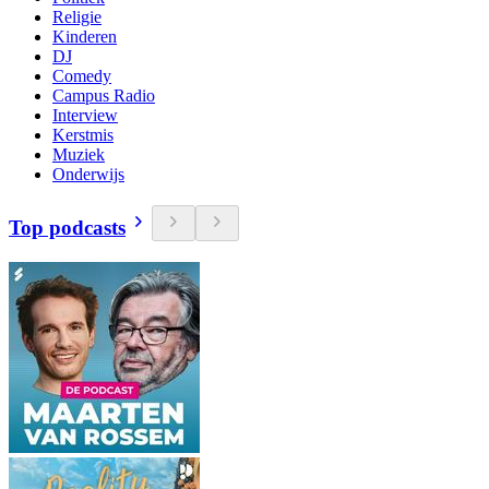
Religie
Kinderen
DJ
Comedy
Campus Radio
Interview
Kerstmis
Muziek
Onderwijs
Top podcasts