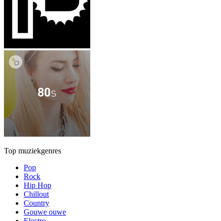
Top muziekgenres
Pop
Rock
Hip Hop
Chillout
Country
Gouwe ouwe
Electro