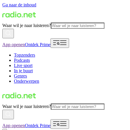
Ga naar de inhoud
Waar wil je naar luisteren?
App openen
Ontdek Prime
Topzenders
Podcasts
Live sport
In je buurt
Genres
Onderwerpen
Waar wil je naar luisteren?
App openen
Ontdek Prime