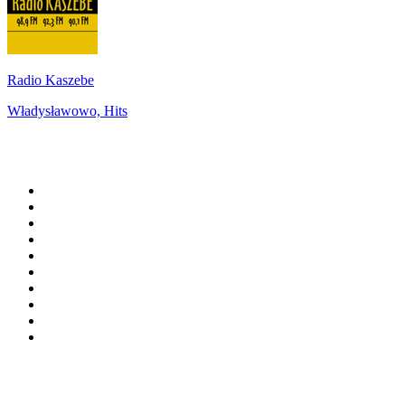
Radio Kaszebe
Władysławowo, Hits
De top 100 op
radio.net
1
.
538 NL
2
.
100% Helene Fischer - von SchlagerPlanet
3
.
Joe Nederland
4
.
Fip : Rock
5
.
NPO Radio 1
6
.
Frisky Radio
7
.
Radio Bollerwagen
8
.
Radio Veronica
9
.
I LOVE HARDSTYLE
10
.
80ER
Top 100 podcasts in
Nederland