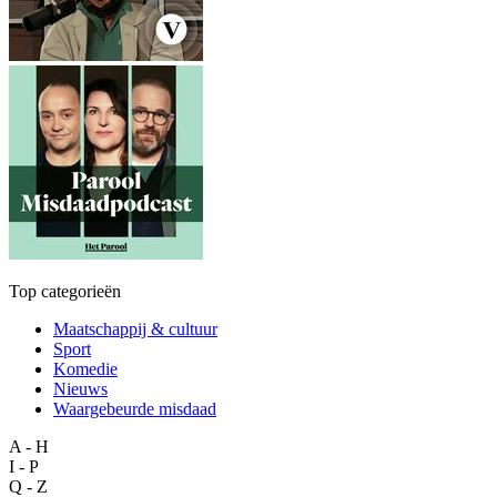
Top categorieën
Maatschappij & cultuur
Sport
Komedie
Nieuws
Waargebeurde misdaad
A - H
I - P
Q - Z