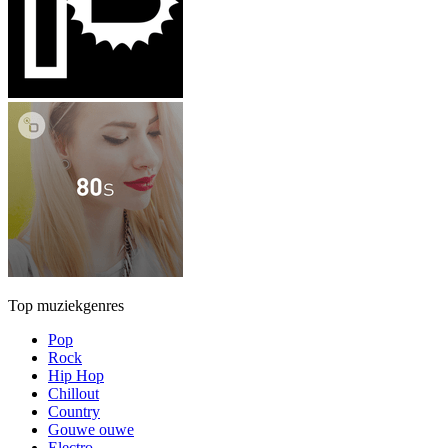
Top muziekgenres
Pop
Rock
Hip Hop
Chillout
Country
Gouwe ouwe
Electro