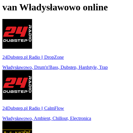
van
Władysławowo
online
24Dubstep.pl Radio || DropZone
Władysławowo, Drum'n'Bass, Dubstep, Hardstyle, Trap
24Dubstep.pl Radio || CalmFlow
Władysławowo, Ambient, Chillout, Electronica