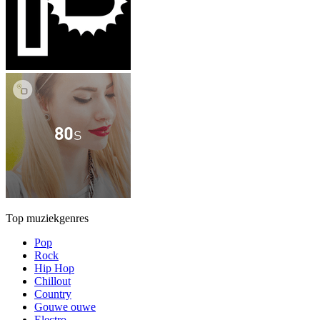
Top muziekgenres
Pop
Rock
Hip Hop
Chillout
Country
Gouwe ouwe
Electro