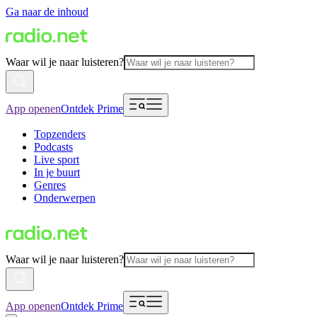
Ga naar de inhoud
Waar wil je naar luisteren?
App openen
Ontdek Prime
Topzenders
Podcasts
Live sport
In je buurt
Genres
Onderwerpen
Waar wil je naar luisteren?
App openen
Ontdek Prime