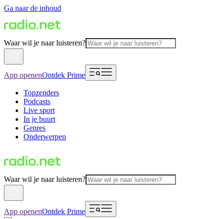
Ga naar de inhoud
Waar wil je naar luisteren?
App openen
Ontdek Prime
Topzenders
Podcasts
Live sport
In je buurt
Genres
Onderwerpen
Waar wil je naar luisteren?
App openen
Ontdek Prime