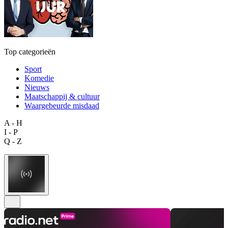
Top categorieën
Sport
Komedie
Nieuws
Maatschappij & cultuur
Waargebeurde misdaad
A - H
I - P
Q - Z