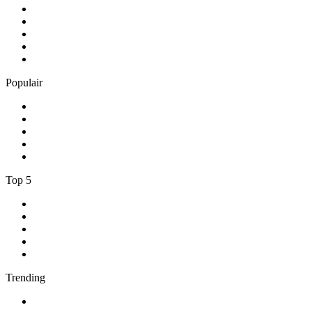
1
.
538 NL
2
.
ambient
3
.
Radio BeO
4
.
BÖHMISCH-MÄHRISCHE BLASMUSIK
5
.
GOA-CHANNEL-ONE
Populair
1
.
Radio Heimatmelodie
2
.
Antenne Niedersachsen
3
.
Happy Rave Radio (90s Happy Hardcore)
4
.
Schlager
5
.
NH Radio
Top 5
1
.
NPO Radio 1
2
.
Suc6 FM
3
.
Roots Legacy Radio
4
.
1.FM - Amsterdam Trance
5
.
Feel Good Radio
Trending
1
.
538 NL