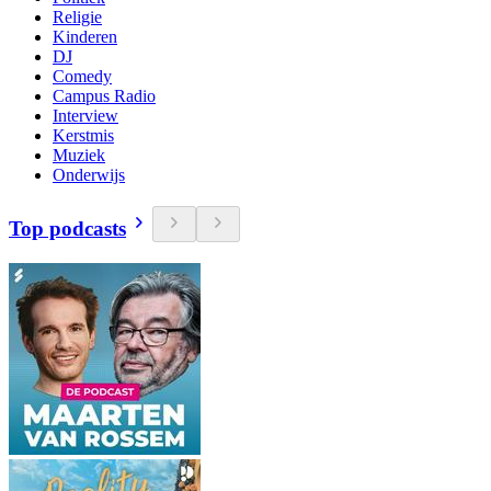
Religie
Kinderen
DJ
Comedy
Campus Radio
Interview
Kerstmis
Muziek
Onderwijs
Top podcasts