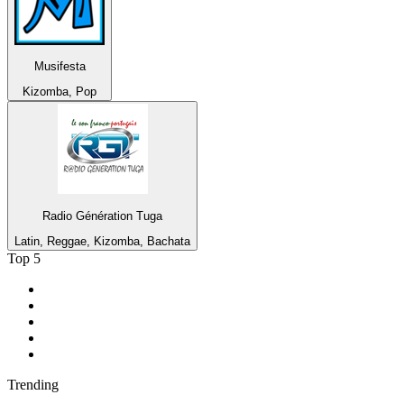
Musifesta
Kizomba, Pop
Radio Génération Tuga
Latin, Reggae, Kizomba, Bachata
Top 5
1
.
NPO Radio 1
2
.
Suc6 FM
3
.
Roots Legacy Radio
4
.
1.FM - Amsterdam Trance
5
.
Feel Good Radio
Trending