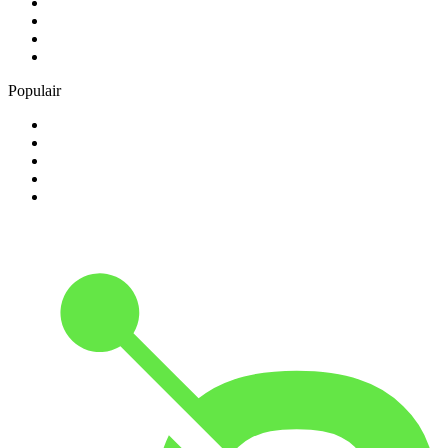
2
.
ambient
3
.
Radio BeO
4
.
BÖHMISCH-MÄHRISCHE BLASMUSIK
5
.
GOA-CHANNEL-ONE
Populair
1
.
Radio Heimatmelodie
2
.
Antenne Niedersachsen
3
.
Happy Rave Radio (90s Happy Hardcore)
4
.
Schlager
5
.
NH Radio