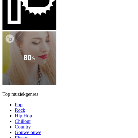
Top muziekgenres
Pop
Rock
Hip Hop
Chillout
Country
Gouwe ouwe
Electro