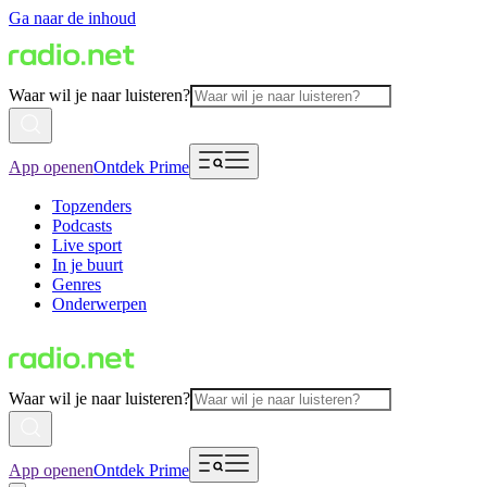
Ga naar de inhoud
Waar wil je naar luisteren?
App openen
Ontdek Prime
Topzenders
Podcasts
Live sport
In je buurt
Genres
Onderwerpen
Waar wil je naar luisteren?
App openen
Ontdek Prime