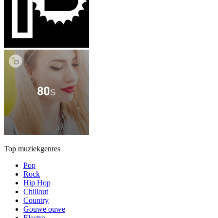
Top muziekgenres
Pop
Rock
Hip Hop
Chillout
Country
Gouwe ouwe
Electro