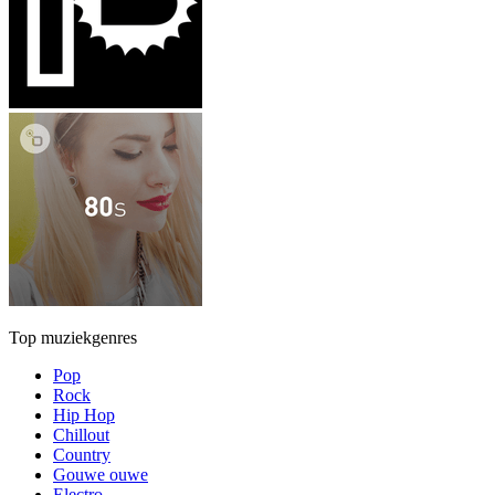
Top muziekgenres
Pop
Rock
Hip Hop
Chillout
Country
Gouwe ouwe
Electro