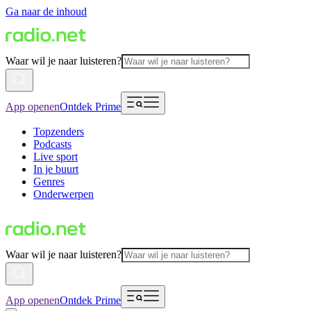
Ga naar de inhoud
Waar wil je naar luisteren?
App openen
Ontdek Prime
Topzenders
Podcasts
Live sport
In je buurt
Genres
Onderwerpen
Waar wil je naar luisteren?
App openen
Ontdek Prime