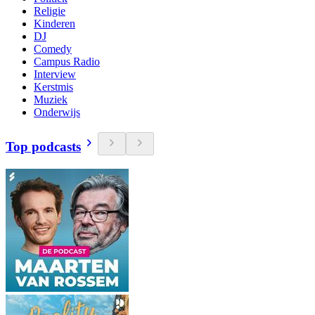
Religie
Kinderen
DJ
Comedy
Campus Radio
Interview
Kerstmis
Muziek
Onderwijs
Top podcasts