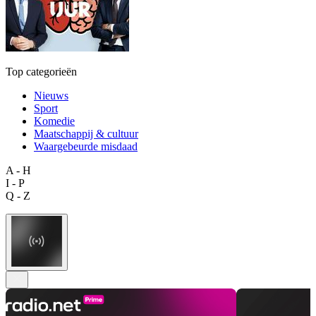
Top categorieën
Nieuws
Sport
Komedie
Maatschappij & cultuur
Waargebeurde misdaad
A - H
I - P
Q - Z