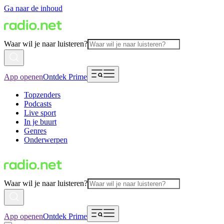
Ga naar de inhoud
Waar wil je naar luisteren?
App openen
Ontdek Prime
Topzenders
Podcasts
Live sport
In je buurt
Genres
Onderwerpen
Waar wil je naar luisteren?
App openen
Ontdek Prime