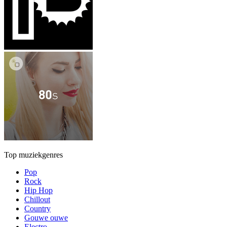
Top muziekgenres
Pop
Rock
Hip Hop
Chillout
Country
Gouwe ouwe
Electro