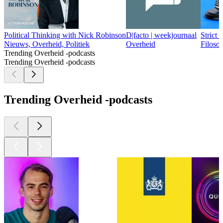
Political Thinking with Nick Robinson
D|facto | weekjournaal
Strict 
Nieuws, Overheid, Politiek
Overheid
Filoso
Trending Overheid -podcasts
Trending Overheid -podcasts
Trending Overheid -podcasts