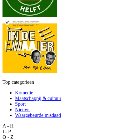
Top categorieën
Komedie
Maatschappij & cultuur
Sport
Nieuws
Waargebeurde misdaad
A - H
I - P
Q - Z