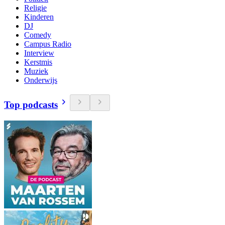
Religie
Kinderen
DJ
Comedy
Campus Radio
Interview
Kerstmis
Muziek
Onderwijs
Top podcasts