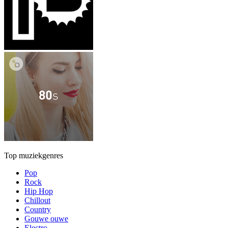
Top muziekgenres
Pop
Rock
Hip Hop
Chillout
Country
Gouwe ouwe
Electro