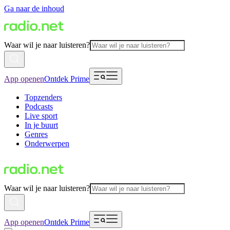
Ga naar de inhoud
Waar wil je naar luisteren?
App openen
Ontdek Prime
Topzenders
Podcasts
Live sport
In je buurt
Genres
Onderwerpen
Waar wil je naar luisteren?
App openen
Ontdek Prime