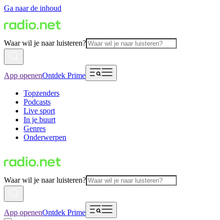
Ga naar de inhoud
Waar wil je naar luisteren?
App openen
Ontdek Prime
Topzenders
Podcasts
Live sport
In je buurt
Genres
Onderwerpen
Waar wil je naar luisteren?
App openen
Ontdek Prime