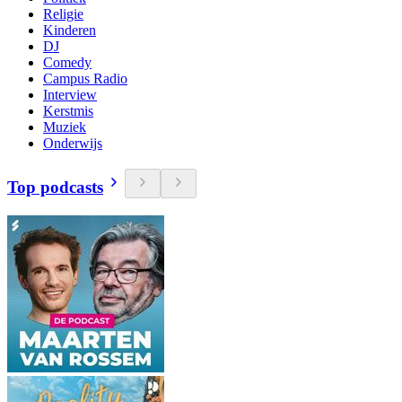
Religie
Kinderen
DJ
Comedy
Campus Radio
Interview
Kerstmis
Muziek
Onderwijs
Top podcasts