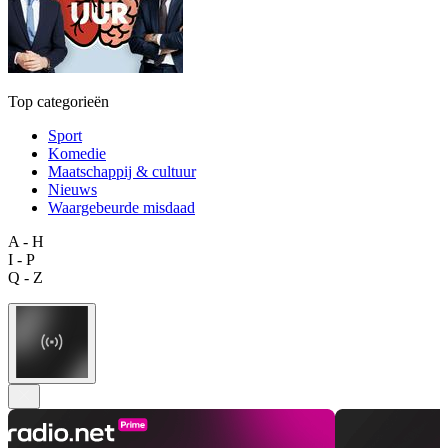
Top categorieën
Sport
Komedie
Maatschappij & cultuur
Nieuws
Waargebeurde misdaad
A - H
I - P
Q - Z