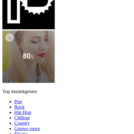
Top muziekgenres
Pop
Rock
Hip Hop
Chillout
Country
Gouwe ouwe
Electro