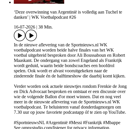
‘Deze overwinning van Argentinië is volledig aan Tuchel te
danken’ | WK Voetbalpodcast #26
16-07-2026
|
38 Min.
In de nieuwe aflevering van de Sportnieuws.nl WK
voetbalpodcast worden beide halve finales van het WK
voetbal uitgebreid besproken door Ali Boussaboun en Robert
Maaskant. De ondergang van zowel Engeland als Frankrijk
wordt geduid, waarin beide bondscoaches een hoofdrol
spelen. Ook wordt er alvast vooruitgekeken naar de
zinderende finale én de halftimeshow die daarbij komt kijken.
Verder worden ook actuele nieuwtjes rondom Frenkie de Jong
en Dick Advocaat besproken en ontstaat er een discussie over
wie de volgende Ballon d'or moet winnen. Dat en nog veel
meer in de nieuwste aflevering van de Sportnieuws.nl WK
voetbalpodcast. Te beluisteren vanaf donderdagmorgen om
7.30 uur op jouw favoriete podcastapp óf te zien op YouTube.
#SportnieuwsNL #Argentinië #Messi #Frankrijk #Mbappe
See omnystudio.com/listener for privacy information.