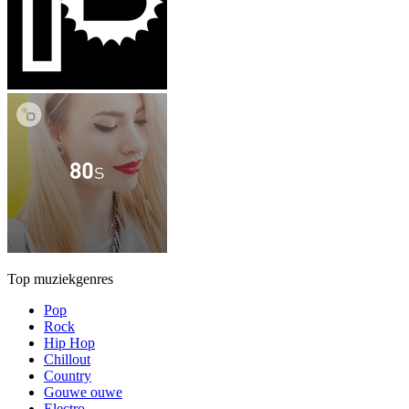
Top muziekgenres
Pop
Rock
Hip Hop
Chillout
Country
Gouwe ouwe
Electro