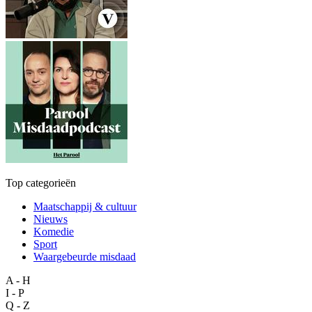
Top categorieën
Maatschappij & cultuur
Nieuws
Komedie
Sport
Waargebeurde misdaad
A - H
I - P
Q - Z