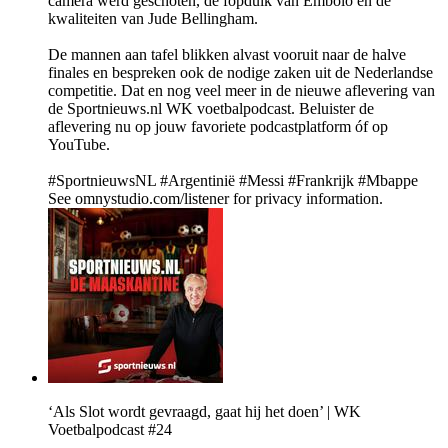
camera werd geschoten, de fopduik van Embolo en de
kwaliteiten van Jude Bellingham.
De mannen aan tafel blikken alvast vooruit naar de halve
finales en bespreken ook de nodige zaken uit de Nederlandse
competitie. Dat en nog veel meer in de nieuwe aflevering van
de Sportnieuws.nl WK voetbalpodcast. Beluister de
aflevering nu op jouw favoriete podcastplatform óf op
YouTube.
#SportnieuwsNL #Argentinië #Messi #Frankrijk #Mbappe
See omnystudio.com/listener for privacy information.
‘Als Slot wordt gevraagd, gaat hij het doen’ | WK
Voetbalpodcast #24