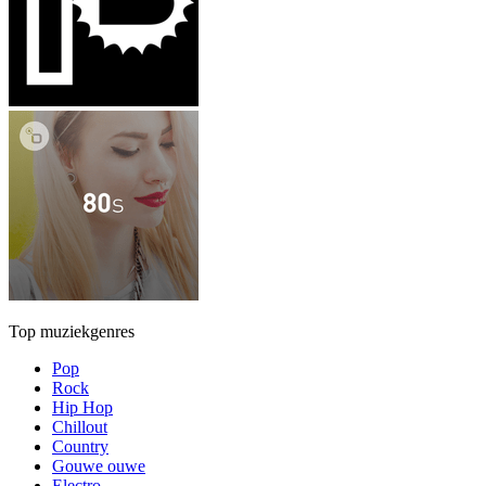
Top muziekgenres
Pop
Rock
Hip Hop
Chillout
Country
Gouwe ouwe
Electro