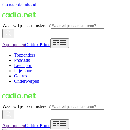
Ga naar de inhoud
Waar wil je naar luisteren?
App openen
Ontdek Prime
Topzenders
Podcasts
Live sport
In je buurt
Genres
Onderwerpen
Waar wil je naar luisteren?
App openen
Ontdek Prime