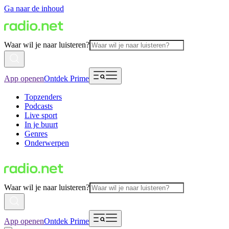
Ga naar de inhoud
Waar wil je naar luisteren?
App openen
Ontdek Prime
Topzenders
Podcasts
Live sport
In je buurt
Genres
Onderwerpen
Waar wil je naar luisteren?
App openen
Ontdek Prime