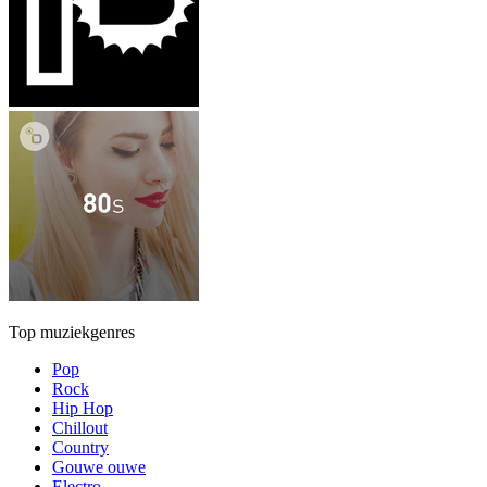
Top muziekgenres
Pop
Rock
Hip Hop
Chillout
Country
Gouwe ouwe
Electro