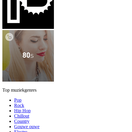
Top muziekgenres
Pop
Rock
Hip Hop
Chillout
Country
Gouwe ouwe
Electro