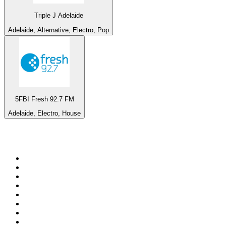
Triple J Adelaide
Adelaide, Alternative, Electro, Pop
5FBI Fresh 92.7 FM
Adelaide, Electro, House
De top 100 op
radio.net
1
.
538 NL
2
.
100% Helene Fischer - von SchlagerPlanet
3
.
Joe Nederland
4
.
Fip : Rock
5
.
NPO Radio 1
6
.
Frisky Radio
7
.
Radio Bollerwagen
8
.
Radio Veronica