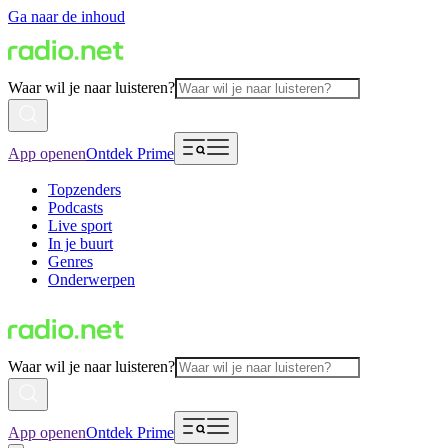
Ga naar de inhoud
Waar wil je naar luisteren?
App openen
Ontdek Prime
Topzenders
Podcasts
Live sport
In je buurt
Genres
Onderwerpen
Waar wil je naar luisteren?
App openen
Ontdek Prime