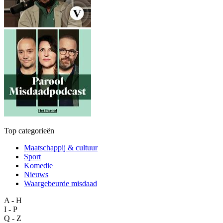
Top categorieën
Maatschappij & cultuur
Sport
Komedie
Nieuws
Waargebeurde misdaad
A - H
I - P
Q - Z