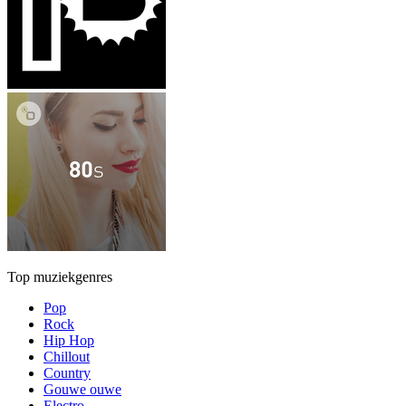
Top muziekgenres
Pop
Rock
Hip Hop
Chillout
Country
Gouwe ouwe
Electro