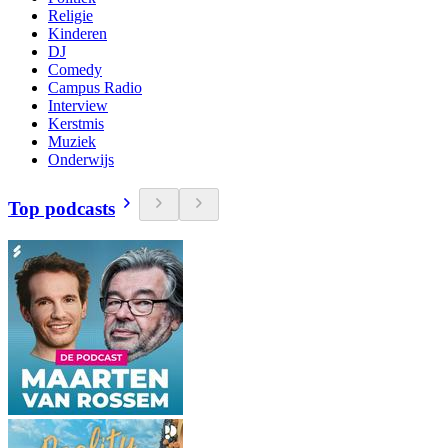
Religie
Kinderen
DJ
Comedy
Campus Radio
Interview
Kerstmis
Muziek
Onderwijs
Top podcasts