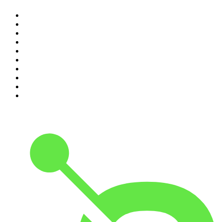
1
.
Maarten van Rossem &amp; Tom Jessen
2
.
Reality Check - B&B Vol Liefde
3
.
HNM de podcast
4
.
Amerika in 15 minuten
5
.
De Derde Helft
6
.
RADIO BOOS
7
.
AD Voetbal podcast
8
.
NRC Vandaag
9
.
Zembla Podcast: Op zoek naar Marlotte
10
.
In De Waaier