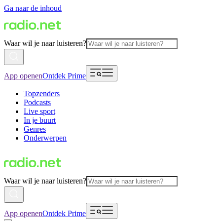
Ga naar de inhoud
Waar wil je naar luisteren?
App openen
Ontdek Prime
Topzenders
Podcasts
Live sport
In je buurt
Genres
Onderwerpen
Waar wil je naar luisteren?
App openen
Ontdek Prime