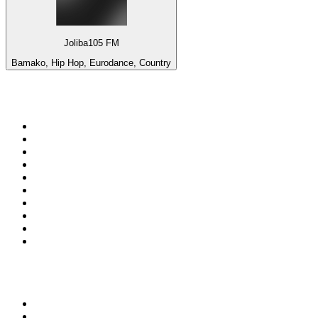
Joliba105 FM
Bamako, Hip Hop, Eurodance, Country
De top 100 op
radio.net
1
.
538 NL
2
.
100% Helene Fischer - von SchlagerPlanet
3
.
Joe Nederland
4
.
Fip : Rock
5
.
NPO Radio 1
6
.
Radio Bollerwagen
7
.
Frisky Radio
8
.
Radio Veronica
9
.
I LOVE HARDSTYLE
10
.
80ER
Top 100 podcasts in
Nederland
1
.
Maarten van Rossem &amp; Tom Jessen
2
.
Reality Check - B&B Vol Liefde