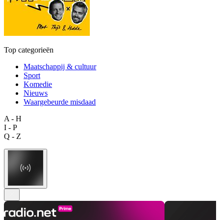
Top categorieën
Maatschappij & cultuur
Sport
Komedie
Nieuws
Waargebeurde misdaad
A - H
I - P
Q - Z