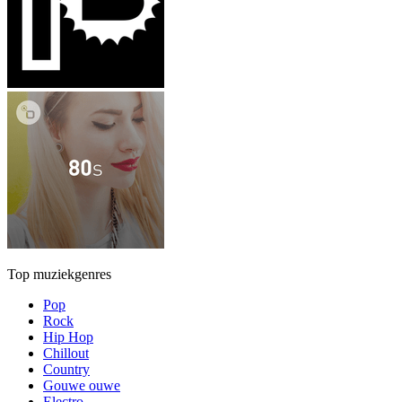
Top muziekgenres
Pop
Rock
Hip Hop
Chillout
Country
Gouwe ouwe
Electro