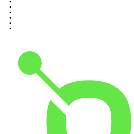
5
.
De Derde Helft
6
.
RADIO BOOS
7
.
AD Voetbal podcast
8
.
NRC Vandaag
9
.
Zembla Podcast: Op zoek naar Marlotte
10
.
In De Waaier