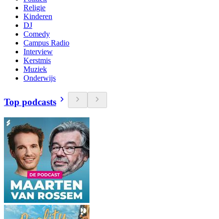
Religie
Kinderen
DJ
Comedy
Campus Radio
Interview
Kerstmis
Muziek
Onderwijs
Top podcasts