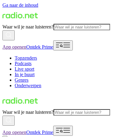
Ga naar de inhoud
Waar wil je naar luisteren?
App openen
Ontdek Prime
Topzenders
Podcasts
Live sport
In je buurt
Genres
Onderwerpen
Waar wil je naar luisteren?
App openen
Ontdek Prime