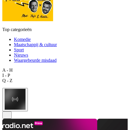
Top categorieën
Komedie
Maatschappij & cultuur
Sport
Nieuws
Waargebeurde misdaad
A - H
I - P
Q - Z