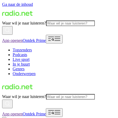
Ga naar de inhoud
Waar wil je naar luisteren?
App openen
Ontdek Prime
Topzenders
Podcasts
Live sport
In je buurt
Genres
Onderwerpen
Waar wil je naar luisteren?
App openen
Ontdek Prime