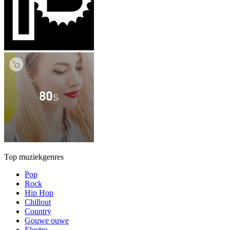
Top muziekgenres
Pop
Rock
Hip Hop
Chillout
Country
Gouwe ouwe
Electro