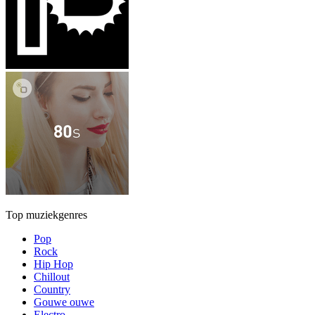
Top muziekgenres
Pop
Rock
Hip Hop
Chillout
Country
Gouwe ouwe
Electro