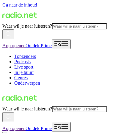
Ga naar de inhoud
Waar wil je naar luisteren?
App openen
Ontdek Prime
Topzenders
Podcasts
Live sport
In je buurt
Genres
Onderwerpen
Waar wil je naar luisteren?
App openen
Ontdek Prime