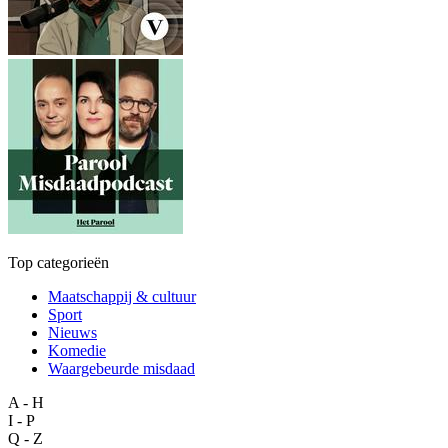
Top categorieën
Maatschappij & cultuur
Sport
Nieuws
Komedie
Waargebeurde misdaad
A - H
I - P
Q - Z