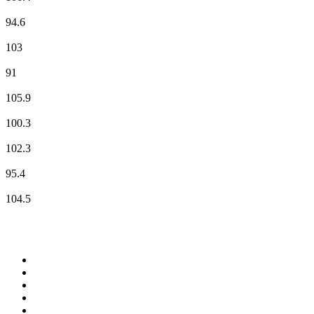
NOSTALGIE
94.6
NRJ
103
Radio Classique
91
Radio Ellebore
105.9
Radio Espérance
100.3
RCF
102.3
RFM
95.4
RMC Info Talk Sport
104.5
De top 100 op
radio.net
1
.
538 NL
2
.
100% Helene Fischer - von SchlagerPlanet
3
.
Joe Nederland
4
.
Fip : Rock
5
.
NPO Radio 1