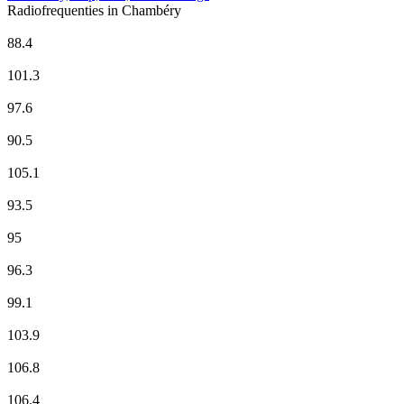
Radiofrequenties in Chambéry
BFM Business
88.4
CHERIE FM
101.3
Europe 1
97.6
France Culture
90.5
France Info
105.1
France Inter
93.5
Fun Radio
95
Hot Radio Chambéry
96.3
ici Isere
99.1
ici Pays de Savoie
103.9
Montagne FM
106.8
M Radio
106.4