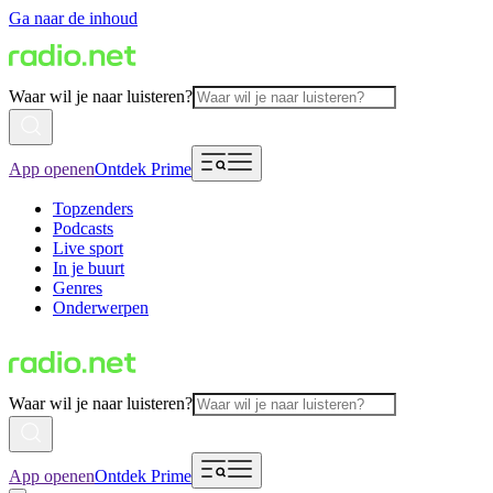
Ga naar de inhoud
Waar wil je naar luisteren?
App openen
Ontdek Prime
Topzenders
Podcasts
Live sport
In je buurt
Genres
Onderwerpen
Waar wil je naar luisteren?
App openen
Ontdek Prime