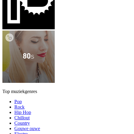
Top muziekgenres
Pop
Rock
Hip Hop
Chillout
Country
Gouwe ouwe
Electro