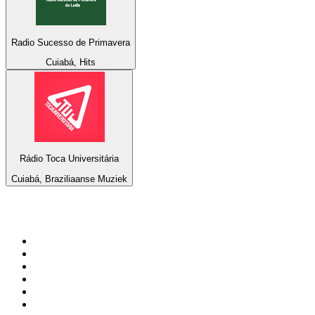
Radio Sucesso de Primavera
Cuiabá, Hits
Rádio Toca Universitária
Cuiabá, Braziliaanse Muziek
De top 100 op
radio.net
1
.
538 NL
2
.
100% Helene Fischer - von SchlagerPlanet
3
.
Joe Nederland
4
.
NPO Radio 1
5
.
Fip : Rock
6
.
Frisky Radio