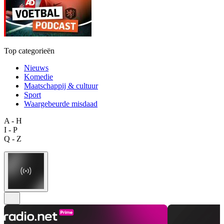
Top categorieën
Nieuws
Komedie
Maatschappij & cultuur
Sport
Waargebeurde misdaad
A - H
I - P
Q - Z