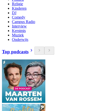
Religie
Kinderen
DJ
Comedy
Campus Radio
Interview
Kerstmis
Muziek
Onderwijs
Top podcasts