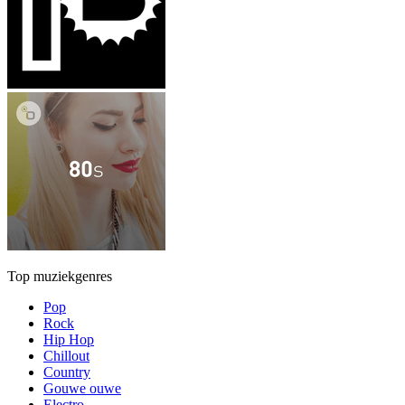
Top muziekgenres
Pop
Rock
Hip Hop
Chillout
Country
Gouwe ouwe
Electro