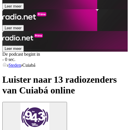
Leer meer
Leer meer
Leer meer
De podcast begint in
- 0 sec.
Steden
Cuiabá
Luister naar 13 radiozenders
van
Cuiabá
online