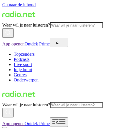
Ga naar de inhoud
Waar wil je naar luisteren?
App openen
Ontdek Prime
Topzenders
Podcasts
Live sport
In je buurt
Genres
Onderwerpen
Waar wil je naar luisteren?
App openen
Ontdek Prime