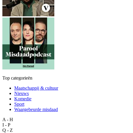
Top categorieën
Maatschappij & cultuur
Nieuws
Komedie
Sport
Waargebeurde misdaad
A - H
I - P
Q - Z