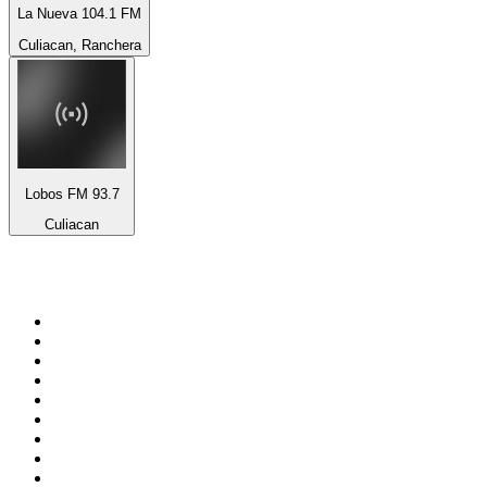
La Nueva 104.1 FM
Culiacan, Ranchera
Lobos FM 93.7
Culiacan
De top 100 op
radio.net
1
.
538 NL
2
.
100% Helene Fischer - von SchlagerPlanet
3
.
Joe Nederland
4
.
Fip : Rock
5
.
NPO Radio 1
6
.
Frisky Radio
7
.
Radio Bollerwagen
8
.
Radio Veronica
9
.
I LOVE HARDSTYLE