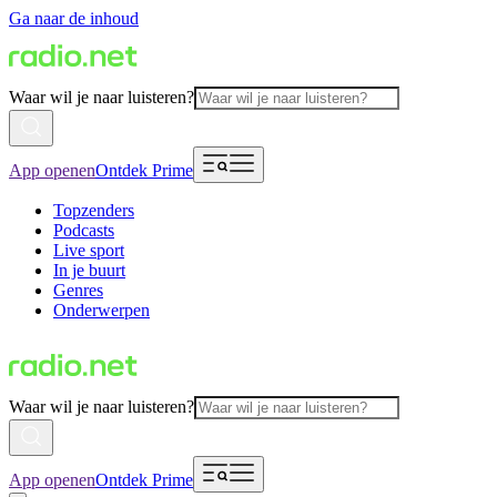
Ga naar de inhoud
Waar wil je naar luisteren?
App openen
Ontdek Prime
Topzenders
Podcasts
Live sport
In je buurt
Genres
Onderwerpen
Waar wil je naar luisteren?
App openen
Ontdek Prime