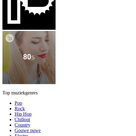
Top muziekgenres
Pop
Rock
Hip Hop
Chillout
Country
Gouwe ouwe
Electro