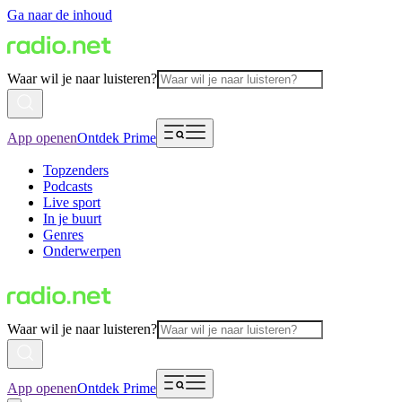
Ga naar de inhoud
Waar wil je naar luisteren?
App openen
Ontdek Prime
Topzenders
Podcasts
Live sport
In je buurt
Genres
Onderwerpen
Waar wil je naar luisteren?
App openen
Ontdek Prime