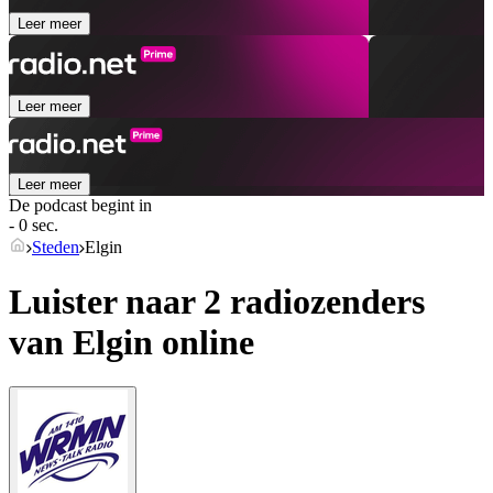
Leer meer
Leer meer
Leer meer
De podcast begint in
- 0 sec.
Steden
Elgin
Luister naar 2 radiozenders
van
Elgin
online