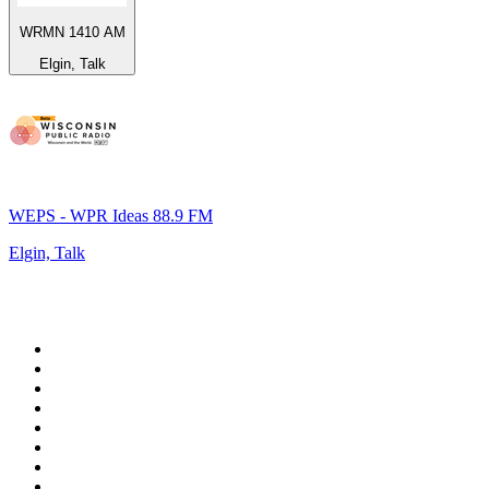
WRMN 1410 AM
Elgin, Talk
WEPS - WPR Ideas 88.9 FM
Elgin, Talk
De top 100 op
radio.net
1
.
538 NL
2
.
100% Helene Fischer - von SchlagerPlanet
3
.
Joe Nederland
4
.
NPO Radio 1
5
.
Fip : Rock
6
.
Radio Veronica
7
.
Radio Bollerwagen
8
.
Frisky Radio