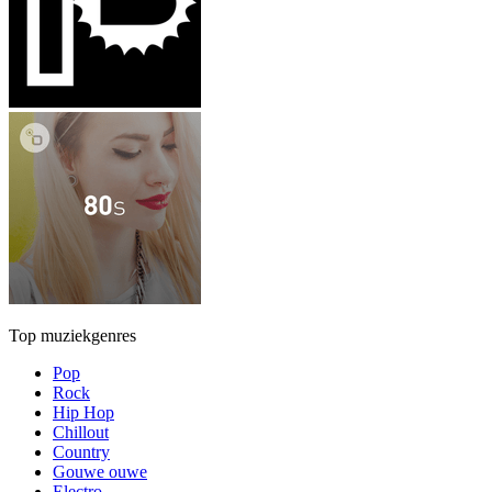
Top muziekgenres
Pop
Rock
Hip Hop
Chillout
Country
Gouwe ouwe
Electro