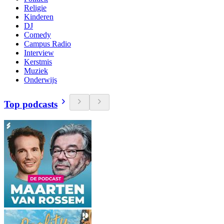
Religie
Kinderen
DJ
Comedy
Campus Radio
Interview
Kerstmis
Muziek
Onderwijs
Top podcasts