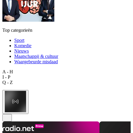
Top categorieën
Sport
Komedie
Nieuws
Maatschappij & cultuur
Waargebeurde misdaad
A - H
I - P
Q - Z