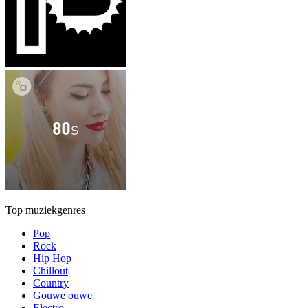
Top muziekgenres
Pop
Rock
Hip Hop
Chillout
Country
Gouwe ouwe
Electro