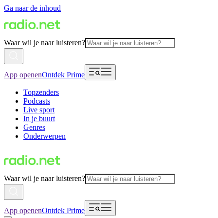
Ga naar de inhoud
Waar wil je naar luisteren?
App openen
Ontdek Prime
Topzenders
Podcasts
Live sport
In je buurt
Genres
Onderwerpen
Waar wil je naar luisteren?
App openen
Ontdek Prime