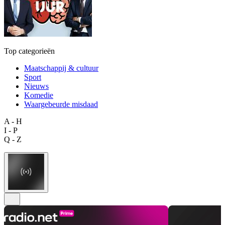
Top categorieën
Maatschappij & cultuur
Sport
Nieuws
Komedie
Waargebeurde misdaad
A - H
I - P
Q - Z