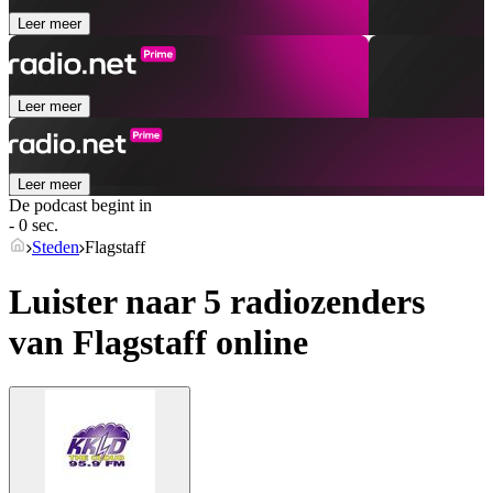
Leer meer
Leer meer
Leer meer
De podcast begint in
- 0 sec.
Steden
Flagstaff
Luister naar 5 radiozenders
van
Flagstaff
online