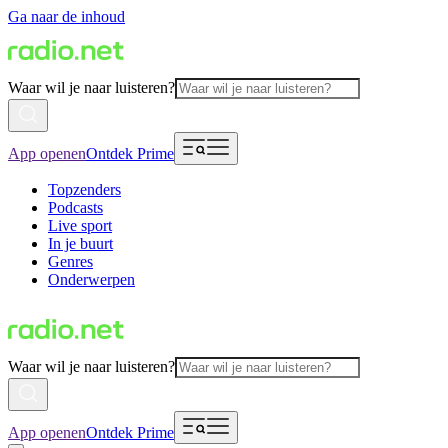
Ga naar de inhoud
Waar wil je naar luisteren?
App openen
Ontdek Prime
Topzenders
Podcasts
Live sport
In je buurt
Genres
Onderwerpen
Waar wil je naar luisteren?
App openen
Ontdek Prime