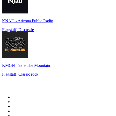
KNAU - Arizona Public Radio
Flagstaff, Discussie
KMGN - 93.9 The Mountain
Flagstaff, Classic rock
De top 100 op
radio.net
1
.
538 NL
2
.
100% Helene Fischer - von SchlagerPlanet
3
.
Joe Nederland
4
.
NPO Radio 1
5
.
Fip : Rock