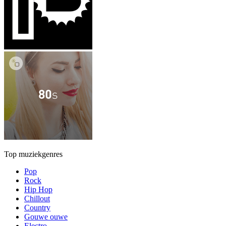
Top muziekgenres
Pop
Rock
Hip Hop
Chillout
Country
Gouwe ouwe
Electro