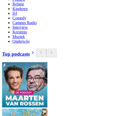
Religie
Kinderen
DJ
Comedy
Campus Radio
Interview
Kerstmis
Muziek
Onderwijs
Top podcasts