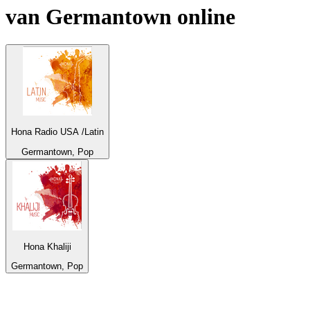
van
Germantown
online
Hona Radio USA /Latin
Germantown, Pop
Hona Khaliji
Germantown, Pop
De top 100 op
radio.net