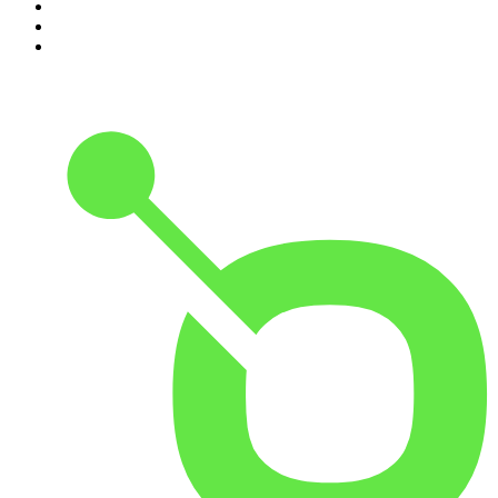
8
.
In De Waaier
9
.
Met Groenteman in de kast
10
.
Parool Misdaadpodcast