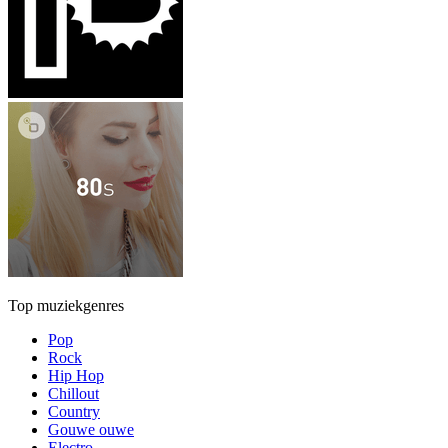
Top muziekgenres
Pop
Rock
Hip Hop
Chillout
Country
Gouwe ouwe
Electro