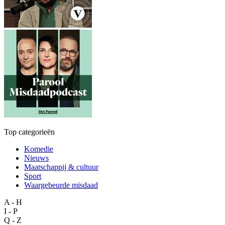
Top categorieën
Komedie
Nieuws
Maatschappij & cultuur
Sport
Waargebeurde misdaad
A - H
I - P
Q - Z