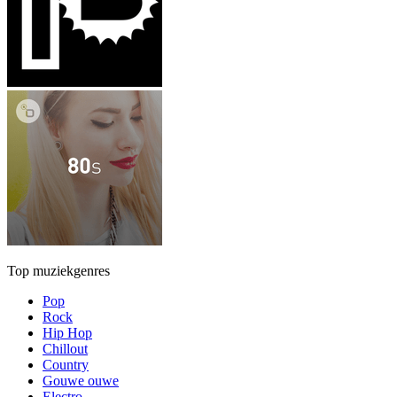
Top muziekgenres
Pop
Rock
Hip Hop
Chillout
Country
Gouwe ouwe
Electro