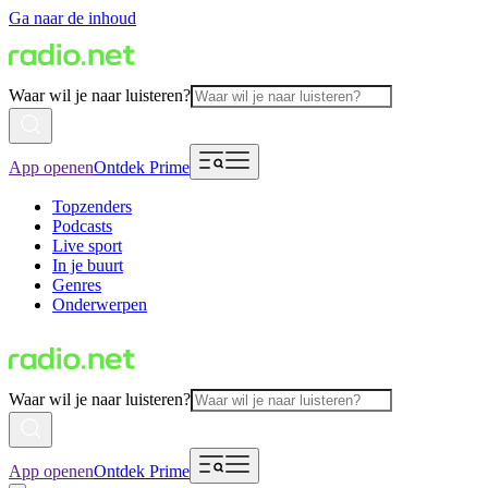
Ga naar de inhoud
Waar wil je naar luisteren?
App openen
Ontdek Prime
Topzenders
Podcasts
Live sport
In je buurt
Genres
Onderwerpen
Waar wil je naar luisteren?
App openen
Ontdek Prime