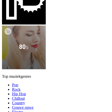
Top muziekgenres
Pop
Rock
Hip Hop
Chillout
Country
Gouwe ouwe
Electro