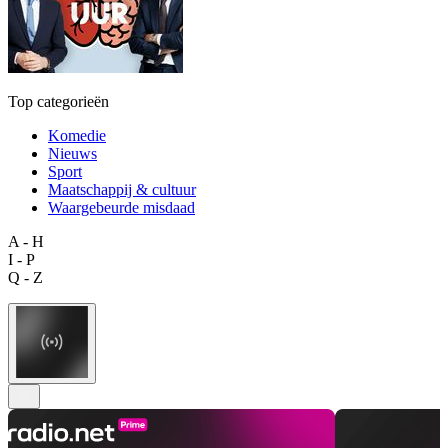
Top categorieën
Komedie
Nieuws
Sport
Maatschappij & cultuur
Waargebeurde misdaad
A - H
I - P
Q - Z