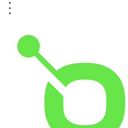
8
.
RADIO BOOS
9
.
Scientias Podcast
10
.
Het Spreekuur