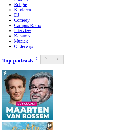
Religie
Kinderen
DJ
Comedy
Campus Radio
Interview
Kerstmis
Muziek
Onderwijs
Top podcasts