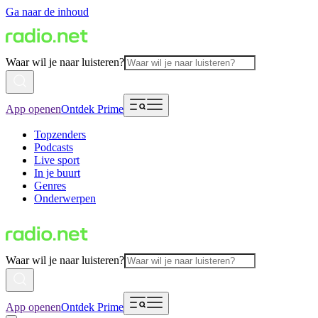
Ga naar de inhoud
Waar wil je naar luisteren?
App openen
Ontdek Prime
Topzenders
Podcasts
Live sport
In je buurt
Genres
Onderwerpen
Waar wil je naar luisteren?
App openen
Ontdek Prime