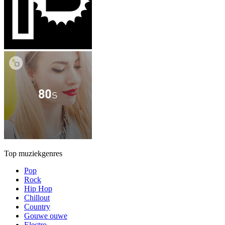
Top muziekgenres
Pop
Rock
Hip Hop
Chillout
Country
Gouwe ouwe
Electro