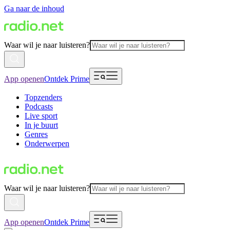
Ga naar de inhoud
Waar wil je naar luisteren?
App openen
Ontdek Prime
Topzenders
Podcasts
Live sport
In je buurt
Genres
Onderwerpen
Waar wil je naar luisteren?
App openen
Ontdek Prime