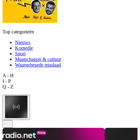
Top categorieën
Nieuws
Komedie
Sport
Maatschappij & cultuur
Waargebeurde misdaad
A - H
I - P
Q - Z