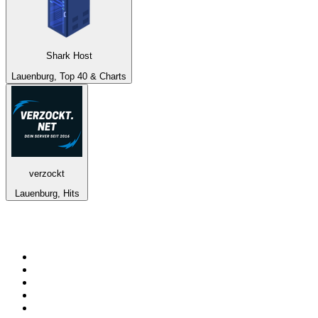
Shark Host
Lauenburg, Top 40 & Charts
verzockt
Lauenburg, Hits
De top 100 op
radio.net
1
.
538 NL
2
.
100% Helene Fischer - von SchlagerPlanet
3
.
Joe Nederland
4
.
NPO Radio 1
5
.
Fip : Rock