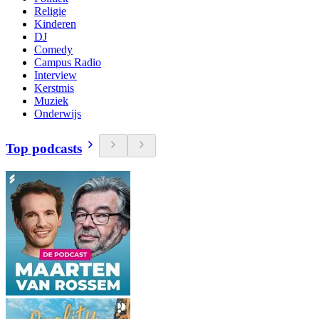
Religie
Kinderen
DJ
Comedy
Campus Radio
Interview
Kerstmis
Muziek
Onderwijs
Top podcasts