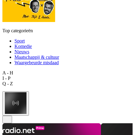
Top categorieën
Sport
Komedie
Nieuws
Maatschappij & cultuur
Waargebeurde misdaad
A - H
I - P
Q - Z