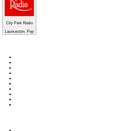
City Park Radio
Launceston, Pop
De top 100 op
radio.net
1
.
538 NL
2
.
100% Helene Fischer - von SchlagerPlanet
3
.
Joe Nederland
4
.
NPO Radio 1
5
.
Fip : Rock
6
.
Radio Bollerwagen
7
.
Frisky Radio
8
.
Radio Veronica
9
.
I LOVE HARDSTYLE
10
.
80ER
Top 100 podcasts in
Nederland
1
.
Maarten van Rossem &amp; Tom Jessen