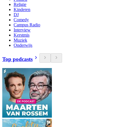
Religie
Kinderen
DJ
Comedy
Campus Radio
Interview
Kerstmis
Muziek
Onderwijs
Top podcasts