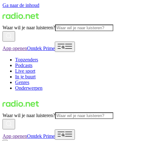
Ga naar de inhoud
Waar wil je naar luisteren?
App openen
Ontdek Prime
Topzenders
Podcasts
Live sport
In je buurt
Genres
Onderwerpen
Waar wil je naar luisteren?
App openen
Ontdek Prime