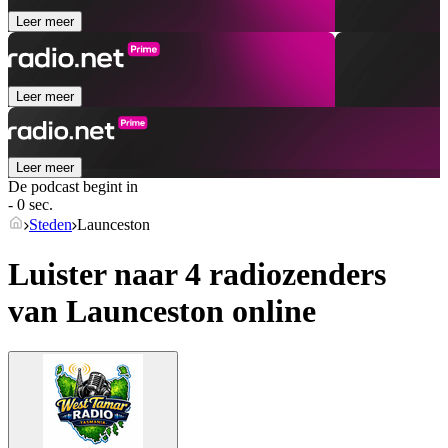
Leer meer
Leer meer
Leer meer
De podcast begint in
- 0 sec.
Steden
Launceston
Luister naar 4 radiozenders
van
Launceston
online