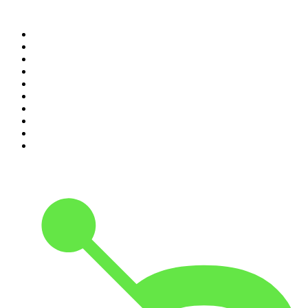
Top 100 podcasts in
Nederland
1
.
Maarten van Rossem &amp; Tom Jessen
2
.
Reality Check - B&B Vol Liefde
3
.
HNM de podcast
4
.
Amerika in 15 minuten
5
.
De Derde Helft
6
.
RADIO BOOS
7
.
AD Voetbal podcast
8
.
NRC Vandaag
9
.
Zembla Podcast: Op zoek naar Marlotte
10
.
In De Waaier