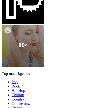
Top muziekgenres
Pop
Rock
Hip Hop
Chillout
Country
Gouwe ouwe
Electro