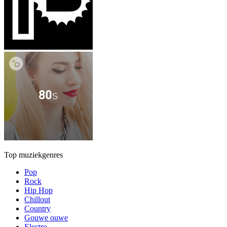
Top muziekgenres
Pop
Rock
Hip Hop
Chillout
Country
Gouwe ouwe
Electro