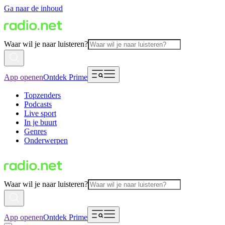
Ga naar de inhoud
Waar wil je naar luisteren?
App openen
Ontdek Prime
Topzenders
Podcasts
Live sport
In je buurt
Genres
Onderwerpen
Waar wil je naar luisteren?
App openen
Ontdek Prime