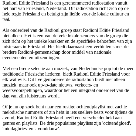
Radionl Editie Friesland is een gerenommeerd radiostation vanuit
het hart van Friesland, Nederland. Dit radiostation richt zich op de
hele regio Friesland en betuigt zijn liefde voor de lokale cultuur en
taal.
Als onderdeel van de Radionl-groep staat Radionl Editie Friesland
niet alleen. Het is een van de vele lokale zenders van de groep die
zich richt op het unieke karakter en de specifieke behoeften van zijn
luisteraars in Friesland. Het biedt daarnaast een verbintenis met de
bredere Radionl-gemeenschap door middel van nationale
evenementen en uitzendingen.
Met een brede selectie aan muziek, van Nederlandse pop tot de meer
traditionele Friesische liederen, biedt Radionl Editie Friesland voor
elk wat wils. Dit live gemodereerde radiostation biedt niet alleen
muziek, maar ook up-to-date nieuws, verkeers- en
weersvoorspellingen, waardoor het een integraal onderdeel van de
dag van zijn luisteraars wordt.
Of je nu op zoek bent naar een rustige ochtendplaylist met zachte
melodische nummers of zin hebt in iets snellere beats voor tijdens de
avond, Radionl Editie Friesland heeft een verscheidenheid aan
genres en playlists. De drie populairste playlists zijn 'ochtendgloed',
'middagbries' en 'avonddauw'.