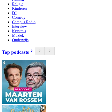
Religie
Kinderen
DJ
Comedy
Campus Radio
Interview
Kerstmis
Muziek
Onderwijs
Top podcasts