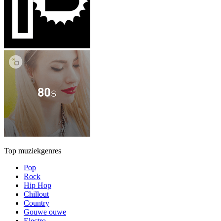
Top muziekgenres
Pop
Rock
Hip Hop
Chillout
Country
Gouwe ouwe
Electro