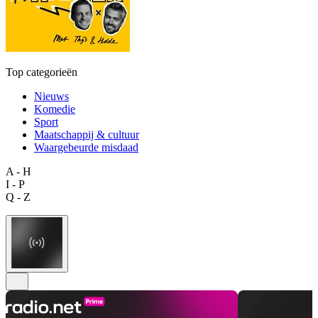
Top categorieën
Nieuws
Komedie
Sport
Maatschappij & cultuur
Waargebeurde misdaad
A - H
I - P
Q - Z