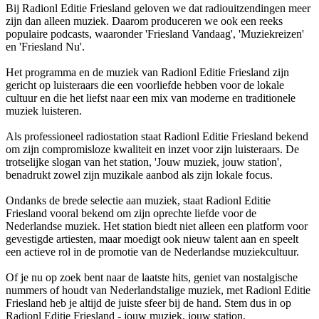
Bij Radionl Editie Friesland geloven we dat radiouitzendingen meer
zijn dan alleen muziek. Daarom produceren we ook een reeks
populaire podcasts, waaronder 'Friesland Vandaag', 'Muziekreizen'
en 'Friesland Nu'.
Het programma en de muziek van Radionl Editie Friesland zijn
gericht op luisteraars die een voorliefde hebben voor de lokale
cultuur en die het liefst naar een mix van moderne en traditionele
muziek luisteren.
Als professioneel radiostation staat Radionl Editie Friesland bekend
om zijn compromisloze kwaliteit en inzet voor zijn luisteraars. De
trotselijke slogan van het station, 'Jouw muziek, jouw station',
benadrukt zowel zijn muzikale aanbod als zijn lokale focus.
Ondanks de brede selectie aan muziek, staat Radionl Editie
Friesland vooral bekend om zijn oprechte liefde voor de
Nederlandse muziek. Het station biedt niet alleen een platform voor
gevestigde artiesten, maar moedigt ook nieuw talent aan en speelt
een actieve rol in de promotie van de Nederlandse muziekcultuur.
Of je nu op zoek bent naar de laatste hits, geniet van nostalgische
nummers of houdt van Nederlandstalige muziek, met Radionl Editie
Friesland heb je altijd de juiste sfeer bij de hand. Stem dus in op
Radionl Editie Friesland - jouw muziek, jouw station.