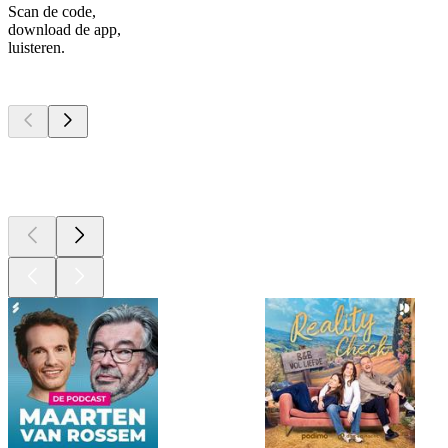
Scan de code,
download de app,
luisteren.
Top
podcasts
Top
podcasts
Top
podcasts