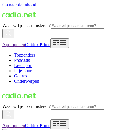
Ga naar de inhoud
Waar wil je naar luisteren?
App openen
Ontdek Prime
Topzenders
Podcasts
Live sport
In je buurt
Genres
Onderwerpen
Waar wil je naar luisteren?
App openen
Ontdek Prime