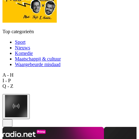
Top categorieën
Sport
Nieuws
Komedie
Maatschappij & cultuur
Waargebeurde misdaad
A - H
I - P
Q - Z