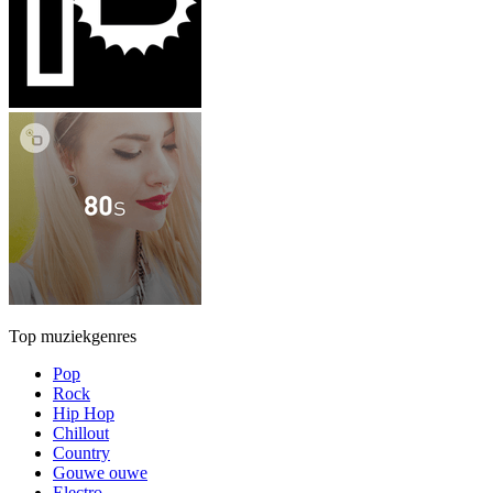
Top muziekgenres
Pop
Rock
Hip Hop
Chillout
Country
Gouwe ouwe
Electro