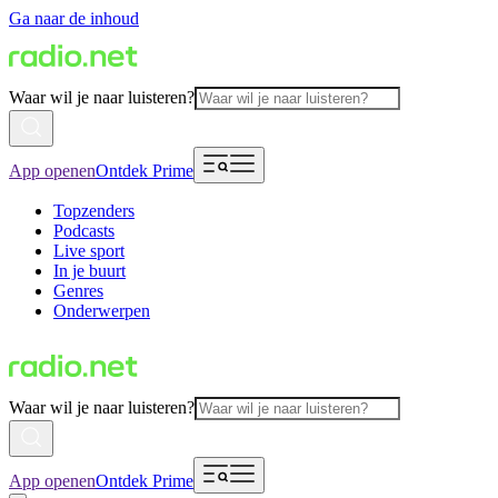
Ga naar de inhoud
Waar wil je naar luisteren?
App openen
Ontdek Prime
Topzenders
Podcasts
Live sport
In je buurt
Genres
Onderwerpen
Waar wil je naar luisteren?
App openen
Ontdek Prime