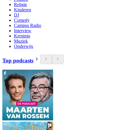
Religie
Kinderen
DJ
Comedy
Campus Radio
Interview
Kerstmis
Muziek
Onderwijs
Top podcasts