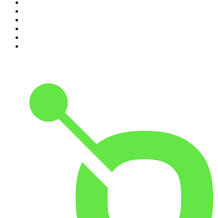
5
.
Amerika in 15 minuten
6
.
Scientias Podcast
7
.
De Jortcast
8
.
AD Voetbal podcast
9
.
De Derde Helft
10
.
In De Waaier