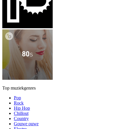
Top muziekgenres
Pop
Rock
Hip Hop
Chillout
Country
Gouwe ouwe
Electro