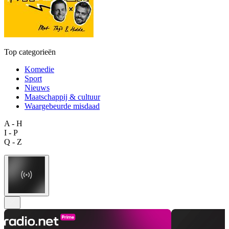
Top categorieën
Komedie
Sport
Nieuws
Maatschappij & cultuur
Waargebeurde misdaad
A - H
I - P
Q - Z