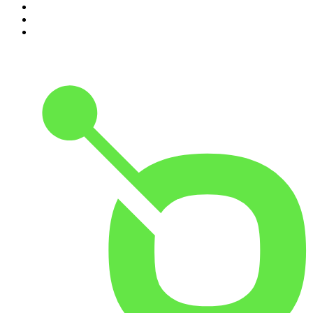
8
.
AD Voetbal podcast
9
.
De Derde Helft
10
.
In De Waaier