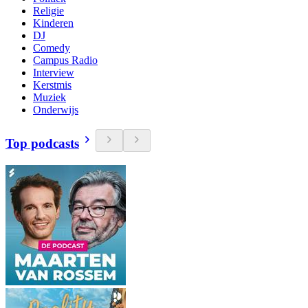
Religie
Kinderen
DJ
Comedy
Campus Radio
Interview
Kerstmis
Muziek
Onderwijs
Top podcasts