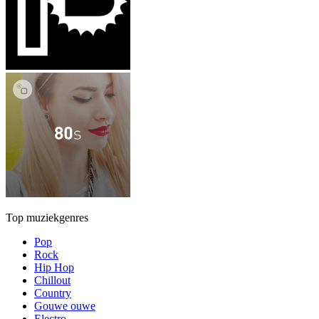
Top muziekgenres
Pop
Rock
Hip Hop
Chillout
Country
Gouwe ouwe
Electro