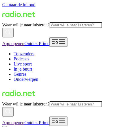
Ga naar de inhoud
Waar wil je naar luisteren?
App openen
Ontdek Prime
Topzenders
Podcasts
Live sport
In je buurt
Genres
Onderwerpen
Waar wil je naar luisteren?
App openen
Ontdek Prime