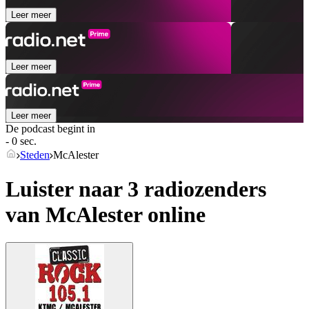
Leer meer
Leer meer
Leer meer
De podcast begint in
- 0 sec.
Steden
McAlester
Luister naar 3 radiozenders
van
McAlester
online