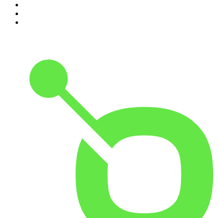
8
.
NRC Vandaag
9
.
Zembla Podcast: Op zoek naar Marlotte
10
.
In De Waaier