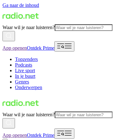
Ga naar de inhoud
Waar wil je naar luisteren?
App openen
Ontdek Prime
Topzenders
Podcasts
Live sport
In je buurt
Genres
Onderwerpen
Waar wil je naar luisteren?
App openen
Ontdek Prime