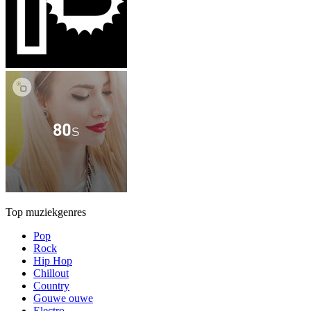
Top muziekgenres
Pop
Rock
Hip Hop
Chillout
Country
Gouwe ouwe
Electro