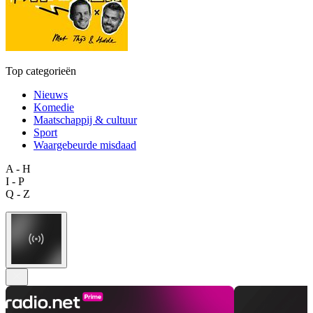
Top categorieën
Nieuws
Komedie
Maatschappij & cultuur
Sport
Waargebeurde misdaad
A - H
I - P
Q - Z