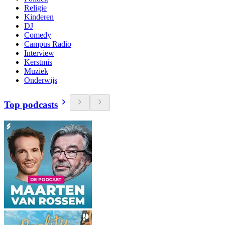
Religie
Kinderen
DJ
Comedy
Campus Radio
Interview
Kerstmis
Muziek
Onderwijs
Top podcasts