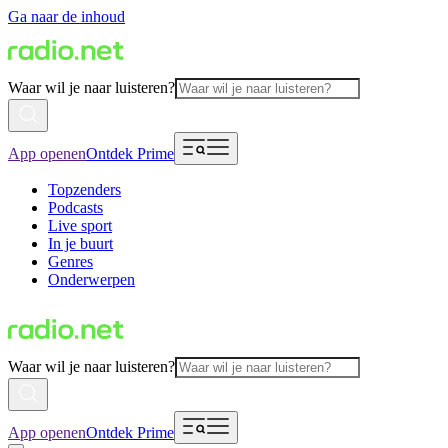
Ga naar de inhoud
Waar wil je naar luisteren?
App openen
Ontdek Prime
Topzenders
Podcasts
Live sport
In je buurt
Genres
Onderwerpen
Waar wil je naar luisteren?
App openen
Ontdek Prime