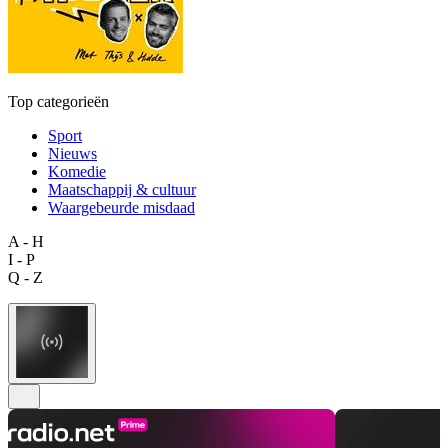
Top categorieën
Sport
Nieuws
Komedie
Maatschappij & cultuur
Waargebeurde misdaad
A - H
I - P
Q - Z