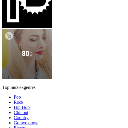
Top muziekgenres
Pop
Rock
Hip Hop
Chillout
Country
Gouwe ouwe
Electro