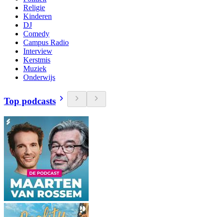
Religie
Kinderen
DJ
Comedy
Campus Radio
Interview
Kerstmis
Muziek
Onderwijs
Top podcasts