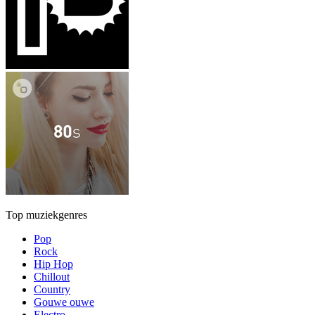
Top muziekgenres
Pop
Rock
Hip Hop
Chillout
Country
Gouwe ouwe
Electro