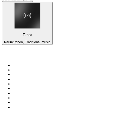
Tkhpa
Neunkirchen, Traditional music
De top 100 op
radio.net
1
.
538 NL
2
.
100% Helene Fischer - von SchlagerPlanet
3
.
Joe Nederland
4
.
NPO Radio 1
5
.
Fip : Rock
6
.
Radio Bollerwagen
7
.
Frisky Radio
8
.
Radio Veronica
9
.
I LOVE HARDSTYLE
10
.
80ER