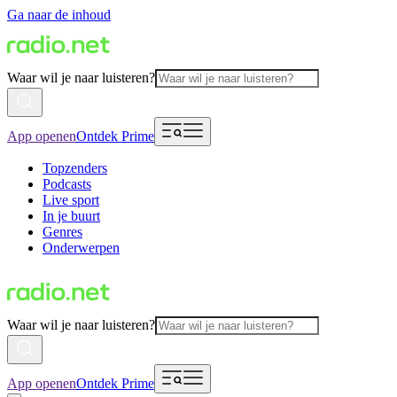
Ga naar de inhoud
Waar wil je naar luisteren?
App openen
Ontdek Prime
Topzenders
Podcasts
Live sport
In je buurt
Genres
Onderwerpen
Waar wil je naar luisteren?
App openen
Ontdek Prime