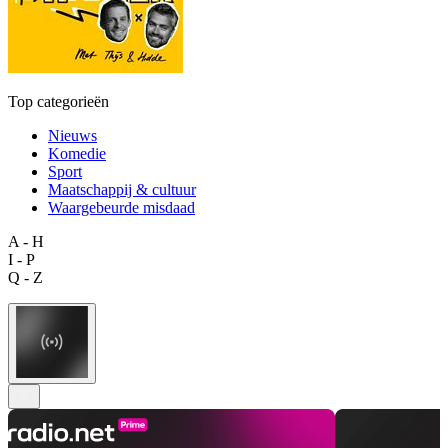
Top categorieën
Nieuws
Komedie
Sport
Maatschappij & cultuur
Waargebeurde misdaad
A - H
I - P
Q - Z