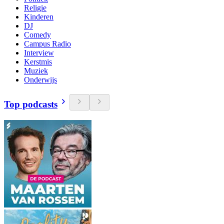
Religie
Kinderen
DJ
Comedy
Campus Radio
Interview
Kerstmis
Muziek
Onderwijs
Top podcasts