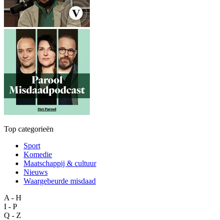
Top categorieën
Sport
Komedie
Maatschappij & cultuur
Nieuws
Waargebeurde misdaad
A - H
I - P
Q - Z