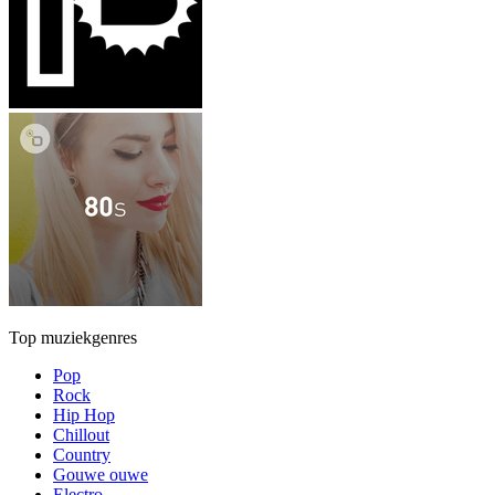
Top muziekgenres
Pop
Rock
Hip Hop
Chillout
Country
Gouwe ouwe
Electro