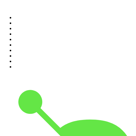
Top 100 podcasts in
Nederland
1
.
Maarten van Rossem &amp; Tom Jessen
2
.
RADIO BOOS
3
.
HNM de podcast
4
.
Reality Check - B&B Vol Liefde
5
.
Scientias Podcast
6
.
Amerika in 15 minuten
7
.
De Jortcast
8
.
In De Waaier
9
.
Met Groenteman in de kast
10
.
Parool Misdaadpodcast