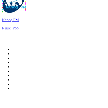
Nanoq FM
Nuuk, Pop
De top 100 op
radio.net
1
.
538 NL
2
.
100% Helene Fischer - von SchlagerPlanet
3
.
Joe Nederland
4
.
Fip : Rock
5
.
NPO Radio 1
6
.
Frisky Radio
7
.
Radio Bollerwagen
8
.
Radio Veronica
9
.
I LOVE HARDSTYLE
10
.
80ER
Top 100 podcasts in
Nederland