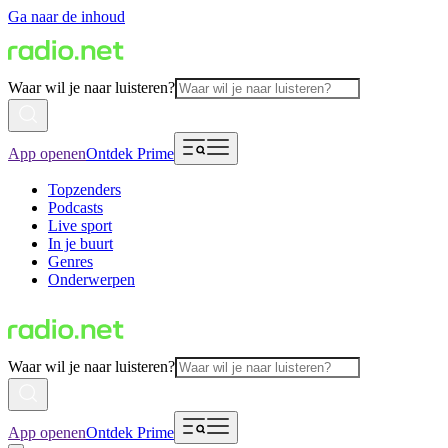
Ga naar de inhoud
Waar wil je naar luisteren?
App openen
Ontdek Prime
Topzenders
Podcasts
Live sport
In je buurt
Genres
Onderwerpen
Waar wil je naar luisteren?
App openen
Ontdek Prime