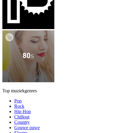
Top muziekgenres
Pop
Rock
Hip Hop
Chillout
Country
Gouwe ouwe
Electro