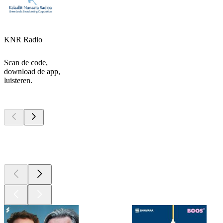
KNR Radio
Scan de code,
download de app,
luisteren.
Top
podcasts
Top
podcasts
Top
podcasts