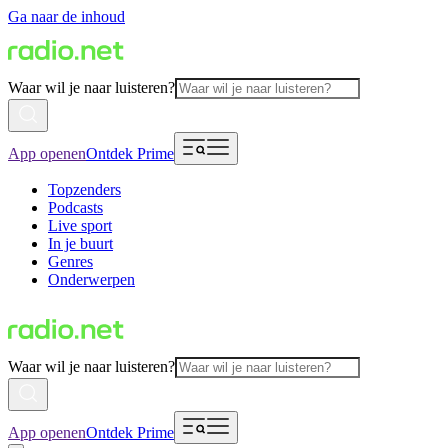
Ga naar de inhoud
Waar wil je naar luisteren?
App openen
Ontdek Prime
Topzenders
Podcasts
Live sport
In je buurt
Genres
Onderwerpen
Waar wil je naar luisteren?
App openen
Ontdek Prime