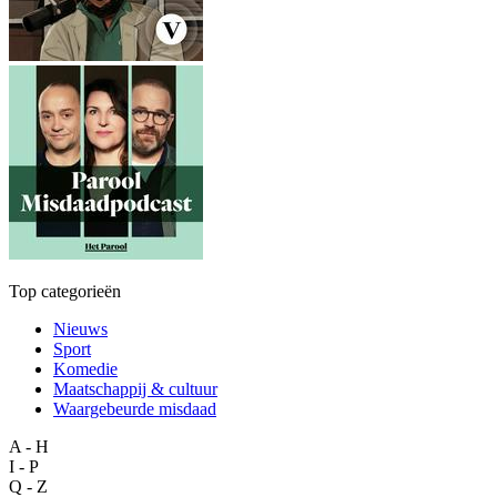
Top categorieën
Nieuws
Sport
Komedie
Maatschappij & cultuur
Waargebeurde misdaad
A - H
I - P
Q - Z