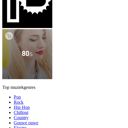
Top muziekgenres
Pop
Rock
Hip Hop
Chillout
Country
Gouwe ouwe
Electro