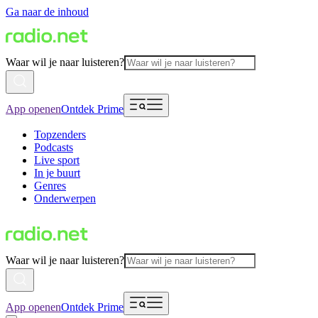
Ga naar de inhoud
Waar wil je naar luisteren?
App openen
Ontdek Prime
Topzenders
Podcasts
Live sport
In je buurt
Genres
Onderwerpen
Waar wil je naar luisteren?
App openen
Ontdek Prime