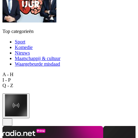
Top categorieën
Sport
Komedie
Nieuws
Maatschappij & cultuur
Waargebeurde misdaad
A - H
I - P
Q - Z