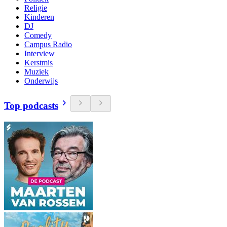
Religie
Kinderen
DJ
Comedy
Campus Radio
Interview
Kerstmis
Muziek
Onderwijs
Top podcasts