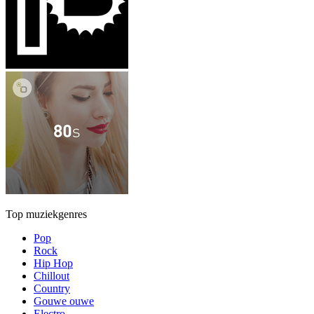
Top muziekgenres
Pop
Rock
Hip Hop
Chillout
Country
Gouwe ouwe
Electro