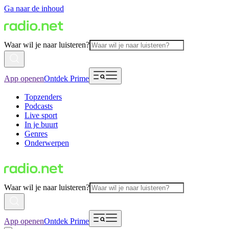
Ga naar de inhoud
Waar wil je naar luisteren?
App openen
Ontdek Prime
Topzenders
Podcasts
Live sport
In je buurt
Genres
Onderwerpen
Waar wil je naar luisteren?
App openen
Ontdek Prime