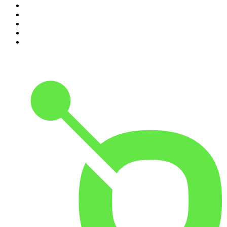
6
.
De Jortcast
7
.
AD Voetbal podcast
8
.
RADIO BOOS
9
.
Scientias Podcast
10
.
Het Spreekuur