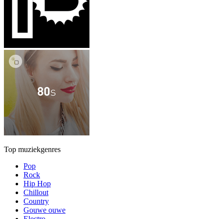
Top muziekgenres
Pop
Rock
Hip Hop
Chillout
Country
Gouwe ouwe
Electro