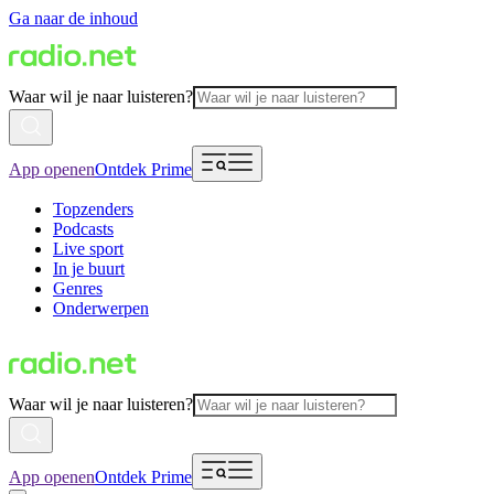
Ga naar de inhoud
Waar wil je naar luisteren?
App openen
Ontdek Prime
Topzenders
Podcasts
Live sport
In je buurt
Genres
Onderwerpen
Waar wil je naar luisteren?
App openen
Ontdek Prime