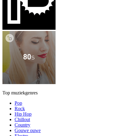
Top muziekgenres
Pop
Rock
Hip Hop
Chillout
Country
Gouwe ouwe
Electro