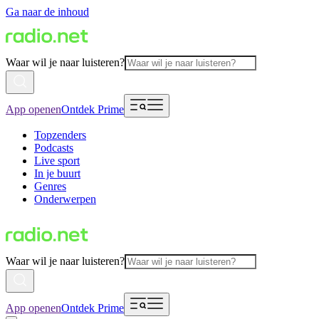
Ga naar de inhoud
Waar wil je naar luisteren?
App openen
Ontdek Prime
Topzenders
Podcasts
Live sport
In je buurt
Genres
Onderwerpen
Waar wil je naar luisteren?
App openen
Ontdek Prime